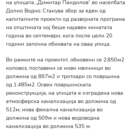
на улицата „Димитар Пандилов“ во населбата
Долно Водно. Станува збор за еден од
капиталните проекти од развојната програма
на општината кој беше најавен минатата
година во септември, кога после цели 20
години започна обновата на оваа улица.
Во рамките на проектот, обновени се 2.850м2
коловоз, поставени се нови ивичници во
должина од 897м2 и тротоари со површина
од 1.485м2. Освен површинската
реконструкција, на улицата е изградена нова
атмосферска канализација во должина од
512м, нова фекална канализација во
должина од 509м и нова водоводна
канализација во должина 535 м.