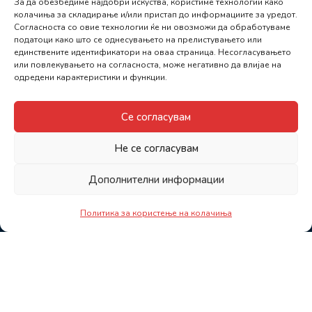
За да обезбедиме најдобри искуства, користиме технологии како
колачиња за складирање и/или пристап до информациите за уредот.
Согласноста со овие технологии ќе ни овозможи да обработуваме
податоци како што се однесувањето на прелистувањето или
единствените идентификатори на оваа страница. Несогласувањето
или повлекувањето на согласноста, може негативно да влијае на
одредени карактеристики и функции.
Се согласувам
Не се согласувам
Дополнителни информации
Политика за користење на колачиња