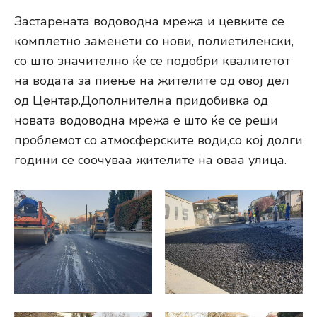
Застарената водоводна мрежа и цевките се
комплетно заменети со нови, полиетиленски,
со што значително ќе се подобри квалитетот
на водата за пиење на жителите од овој дел
од Центар.Дополнителна придобивка од
новата водоводна мрежа е што ќе се реши
проблемот со атмосферските води,со кој долги
години се соочуваа жителите на оваа улица.