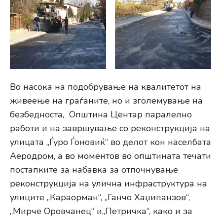
Во насока на подобрување на квалитетот на
живеење на граѓаните, но и зголемување на
безбедноста, Општина Центар паралелно
работи и на завршување со реконструкција на
улицата „Ѓуро Ѓоновиќ“ во делот кон населбата
Аеродром, а во моментов во општината течати
постапките за набавка за отпочнување
реконструкција на улична инфраструктура на
улиците „Караорман“, „Ганчо Хаџипанзов“,
„Мирче Оровчанец“ и„Петричка“, како и за