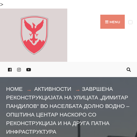
Search
>
for:
Skip
to
MENU
content
HOME
АКТИВНОСТИ
ЗАВРШЕНА
РЕКОНСТРУКЦИЈАТА НА УЛИЦАТА „ДИМИТАР
ПАНДИЛОВ“ ВО НАСЕЛБАТА ДОЛНО ВОДНО –
ОПШТИНА ЦЕНТАР НАСКОРО СО
РЕКОНСТРУКЦИЈА И НА ДРУГА ПАТНА
ИНФРАСТРУКТУРА