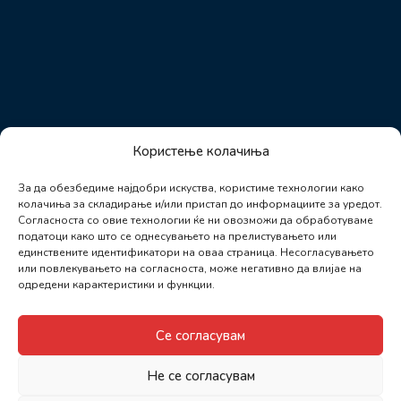
Користење колачиња
За да обезбедиме најдобри искуства, користиме технологии како
колачиња за складирање и/или пристап до информациите за уредот.
Согласноста со овие технологии ќе ни овозможи да обработуваме
податоци како што се однесувањето на прелистувањето или
единствените идентификатори на оваа страница. Несогласувањето
или повлекувањето на согласноста, може негативно да влијае на
одредени карактеристики и функции.
Се согласувам
Не се согласувам