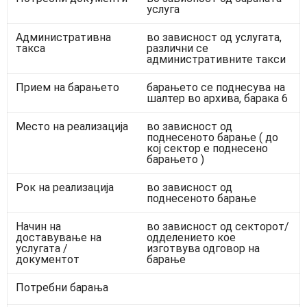
услуга
Административна
во зависност од услугата,
такса
различни се
административните такси
Прием на барањето
барањето се поднесува на
шалтер во архива, барака 6
Место на реализација
во зависност од
поднесеното барање ( до
кој сектор е поднесено
барањето )
Рок на реализација
во зависност од
поднесеното барање
Начин на
во зависност од секторот/
доставување на
одделението кое
услугата /
изготвува одговор на
документот
барање
Потребни барања