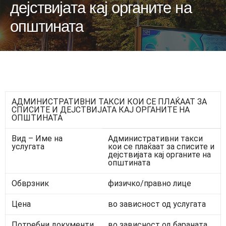
дејствијата кај органите на
општината
АДМИНИСТРАТИВНИ ТАКСИ КОИ СЕ ПЛАЌААТ ЗА
СПИСИТЕ И ДЕЈСТВИЈАТА КАЈ ОРГАНИТЕ НА
ОПШТИНАТА
Вид – Име на
Административни такси
услугата
кои се плаќаат за списите и
дејствијата кај органите на
општината
Обврзник
физичко/правно лице
Цена
во зависност од услугата
Потребни документи
во зависност од бараната