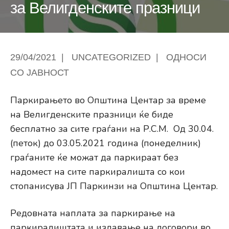
за Велигденските празници
29/04/2021
|
UNCATEGORIZED
|
ОДНОСИ
СО ЈАВНОСТ
Паркирањето во Општина Центар за време
на Велигденските празници ќе биде
бесплатно за сите граѓани на Р.С.М. Од 30.04.
(петок) до 03.05.2021 година (понеделник)
граѓаните ќе можат да паркираат без
надомест на сите паркиралишта со кои
стопанисува ЈП Паркинзи на Општина Центар.
Редовната наплата за паркирање на
паркиралиштата и издавање на договори во