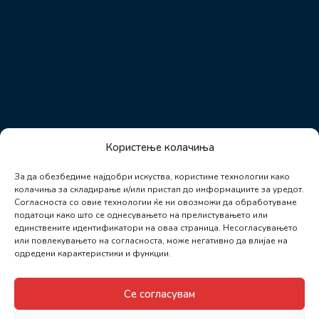
Користење колачиња
За да обезбедиме најдобри искуства, користиме технологии како
колачиња за складирање и/или пристап до информациите за уредот.
Согласноста со овие технологии ќе ни овозможи да обработуваме
податоци како што се однесувањето на прелистувањето или
единствените идентификатори на оваа страница. Несогласувањето
или повлекувањето на согласноста, може негативно да влијае на
одредени карактеристики и функции.
Се согласувам