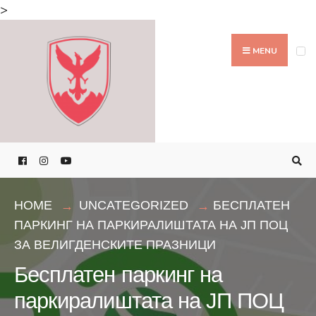
Search
>
for:
Skip
to
MENU
content
HOME
UNCATEGORIZED
БЕСПЛАТЕН
ПАРКИНГ НА ПАРКИРАЛИШТАТА НА ЈП ПОЦ
ЗА ВЕЛИГДЕНСКИТЕ ПРАЗНИЦИ
Бесплатен паркинг на
паркиралиштата на ЈП ПОЦ