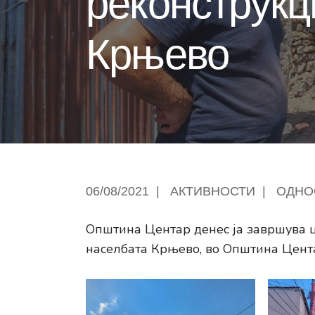
реконструкци
Крњево
06/08/2021
|
АКТИВНОСТИ
|
ОДНО
Општина Центар денес ја завршува ц
населбата Крњево, во Општина Цент