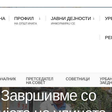
НА
ПРОФИЛ
ЈАВНИ ДЕЈНОСТИ
УР
НА ОПШТИНАТА
ИНФОРМИРАЈ СЕ
РЕ
АЧАЛНИК
ПРЕТСЕДАТЕЛ
СОВЕТНИЦИ
УРБА
ОВИЌ: ЗАВРШИВМЕ СО РЕКОНСТРУКЦИЈАТА НА УЛ
НА СОВЕТ
ЗАЕД
 Завршивме со