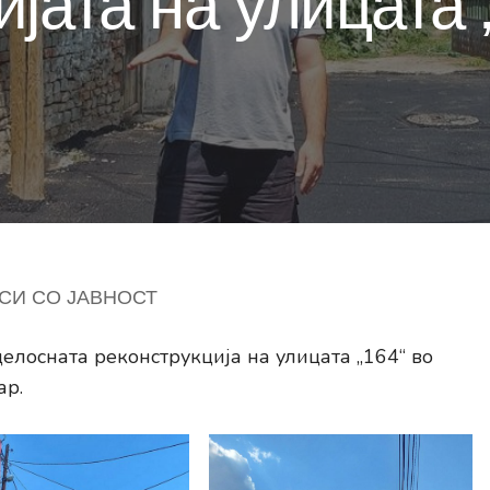
јата на улицата 
СИ СО ЈАВНОСТ
елосната реконструкција на улицата „164“ во
ар.