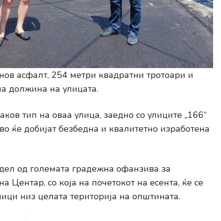
нов асфалт, 254 метри квадратни тротоари и
ла должина на улицата.
ваков тип на оваа улица, заедно со улиците „166“
во ќе добијат безбедна и квалитетно изработена
е дел од големата градежна офанзива за
 Центар, со која на почетокот на есента, ќе се
лици низ целата територија на општината.