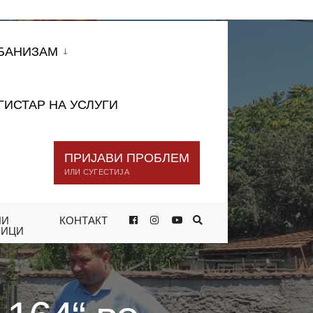
БАНИЗАМ
ГИСТАР НА УСЛУГИ
ПРИЈАВИ ПРОБЛЕМ
ИЛИ СУГЕСТИЈА
НИ
КОНТАКТ
ИЦАТА „164“ ВО КРЊЕВО
НИЦИ