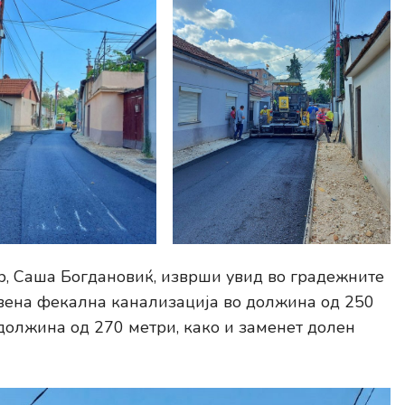
, Саша Богдановиќ, изврши увид во градежните
тавена фекална канализација во должина од 250
должина од 270 метри, како и заменет долен