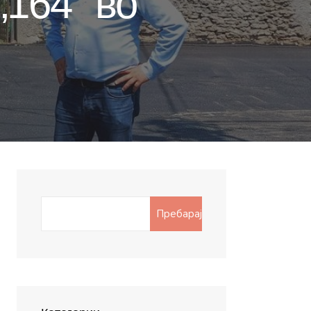
„164“ во
Search
Пребарај
for: