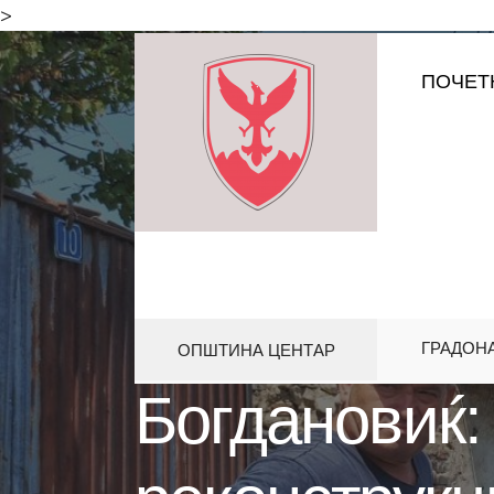
for:
>
Skip
ПОЧЕТ
to
content
ГРАДОН
ОПШТИНА ЦЕНТАР
HOME
АКТИВНОСТИ
БОГДАН
Богдановиќ: