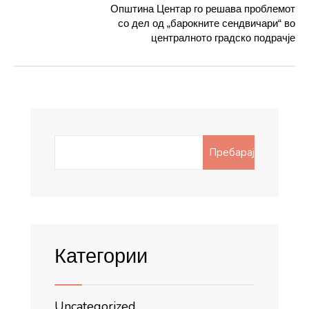
Општина Центар го решава проблемот
со дел од „барокните сендвичари“ во
централното градско подрачје
Search
Пребарај
for:
Категории
Uncategorized