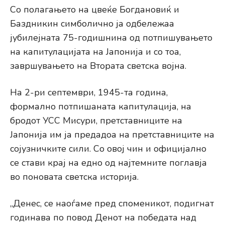
Со полагањето на цвеќе Богдановиќ и
Баздникин симболично ја одбележаа
јубилејната 75-годишнина од потпишувањето
на капитулацијата на Јапонија и со тоа,
завршувањето на Втората светска војна.
На 2-ри септември, 1945-та година,
формално потпишаната капитулација, на
бродот УСС Мисури, претставниците на
Јапонија им ја предадоа на претставниците на
сојузничките сили. Со овој чин и официјално
се стави крај на едно од најтемните поглавја
во поновата светска историја.
„Денес, се наоѓаме пред споменикот, подигнат
годинава по повод Денот на победата над