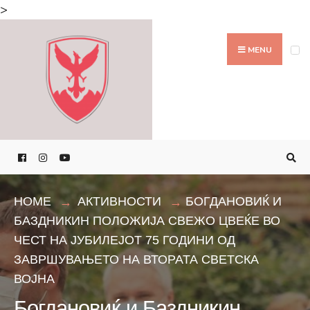
Search
>
for:
Skip
to
MENU
content
HOME
АКТИВНОСТИ
БОГДАНОВИЌ И
БАЗДНИКИН ПОЛОЖИЈА СВЕЖО ЦВЕЌЕ ВО
ЧЕСТ НА ЈУБИЛЕЈОТ 75 ГОДИНИ ОД
ЗАВРШУВАЊЕТО НА ВТОРАТА СВЕТСКА
ВОЈНА
Богдановиќ и Баздникин