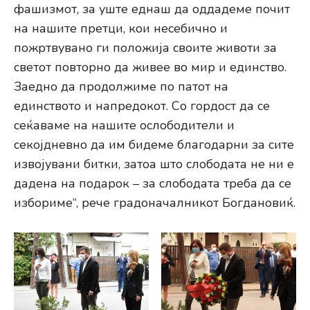
фашизмот, за уште еднаш да оддадеме почит
на нашите претци, кои несебично и
пожртвувано ги положија своите животи за
светот повторно да живее во мир и единство.
Заедно да продолжиме по патот на
единството и напредокот. Со гордост да се
сеќаваме на нашите ослободители и
секојдневно да им бидеме благодарни за сите
извојувани битки, затоа што слободата не ни е
дадена на подарок – за слободата треба да се
избориме“, рече градоначалникот Богдановиќ.