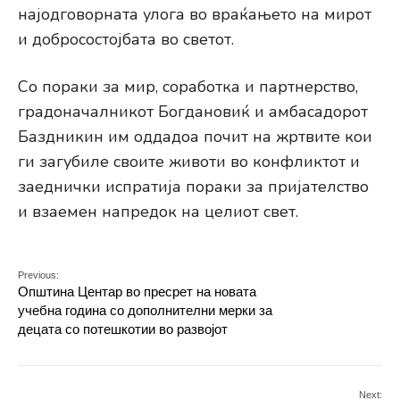
најодговорната улога во враќањето на мирот
и добросостојбата во светот.
Со пораки за мир, соработка и партнерство,
градоначалникот Богдановиќ и амбасадорот
Баздникин им оддадоа почит на жртвите кои
ги загубиле своите животи во конфликтот и
заеднички испратија пораки за пријателство
и взаемен напредок на целиот свет.
Previous:
Општина Центар во пресрет на новата
учебна година со дополнителни мерки за
децата со потешкотии во развојот
Next: