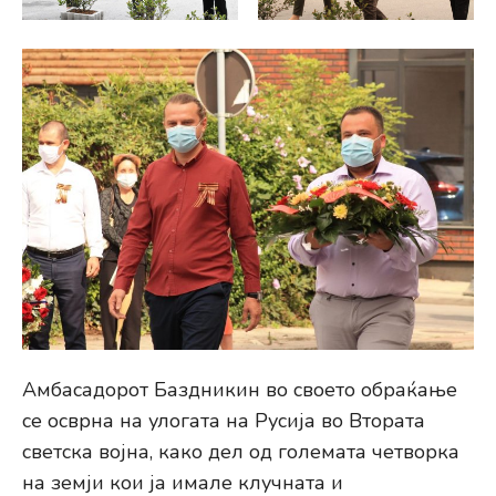
Амбасадорот Баздникин во своето обраќање
се осврна на улогата на Русија во Втората
светска војна, како дел од големата четворка
на земји кои ја имале клучната и