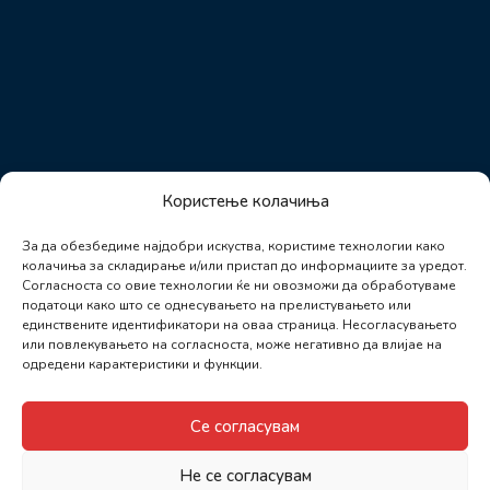
Користење колачиња
За да обезбедиме најдобри искуства, користиме технологии како
колачиња за складирање и/или пристап до информациите за уредот.
Согласноста со овие технологии ќе ни овозможи да обработуваме
податоци како што се однесувањето на прелистувањето или
единствените идентификатори на оваа страница. Несогласувањето
или повлекувањето на согласноста, може негативно да влијае на
одредени карактеристики и функции.
Се согласувам
Не се согласувам