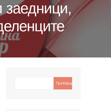
и заедници,
дделенците
Search
Пребарај
for: