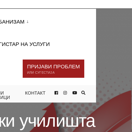
БАНИЗАМ
ГИСТАР НА УСЛУГИ
ПРИЈАВИ ПРОБЛЕМ
ИЛИ СУГЕСТИЈА
НИ
КОНТАКТ
ТЕ НА ПОМАЛИТЕ ЕТНИЧКИ
НИЦИ
ки училишта