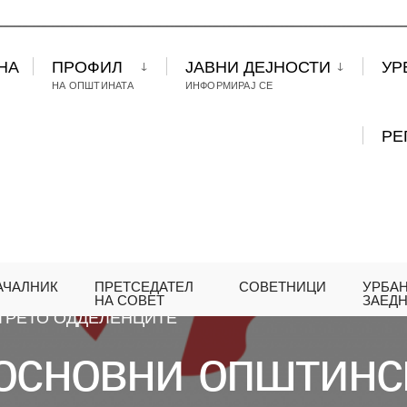
НА
ПРОФИЛ
ЈАВНИ ДЕЈНОСТИ
УР
НА ОПШТИНАТА
ИНФОРМИРАЈ СЕ
РЕ
АЧАЛНИК
ПРЕТСЕДАТЕЛ
СОВЕТНИЦИ
УРБА
ДУМТЕ ОСНОВНИ ОПШТИНСКИ УЧИЛИШТА JАЗИЦИ
НА СОВЕТ
ЗАЕД
 ТРЕТО ОДДЕЛЕНЦИТЕ
основни општинс