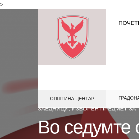
for:
>
Skip
ПОЧЕТ
to
content
ГРАДОН
ОПШТИНА ЦЕНТАР
HOME
ОБРАЗОВАНИЕ
ВО СЕ
ЗАЕДНИЦИ, ИЗБОРЕН ПРЕДМЕТ ЗА
Во седумте 