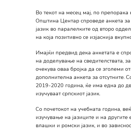
Во текот на месец мај, по препорака
Општина Центар спроведе анкета за 
јазик во паралелките од второ одде
на која позитивно се изјаснија вкупн
Имајќи предвид дека анкетата е спр
на доделување на сведителствата, за
очекува оваа бројка да се зголеми о
дополнителна анкета за отсутните. С
2019-2020 година, ќе има една до д
изучуваат српскиот јазик.
Со почетокот на учебната година, ве
изучување на јазиците и на другите е
влашки и ромски јазик, и во зависно