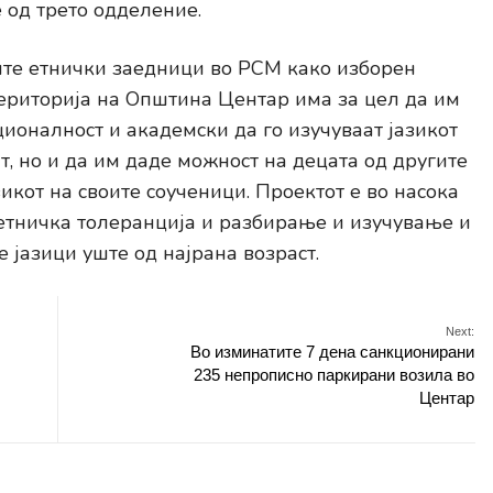
 од трето одделение.
ите етнички заедници во РСМ како изборен
ериторија на Општина Центар има за цел да им
ионалност и академски да го изучуваат јазикот
т, но и да им даде можност на децата од другите
зикот на своите соученици. Проектот е во насока
етничка толеранција и разбирање и изучување и
 јазици уште од најрана возраст.
Next:
Во изминатите 7 дена санкционирани
235 непрописно паркирани возила во
Центар