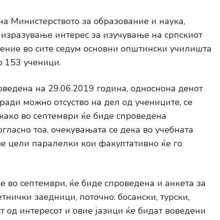
 на Министерството за образование и наука,
изразување интерес за изучување на српскиот
ление во сите седум основни општински училишта
о 153 ученици.
оведена на 29.06.2019 година, односнона денот
ради можно отсуство на дел од учениците, се
ткако во септември ќе биде спроведена
огласно тоа, очекувањата се дека во учебната
ве цели паралелки кои факултативно ќе го
ќе во септември, ќе биде спроведена и анкета за
тнички заедници, поточно: босански, турски,
ст од интересот и овие јазици ќе бидат воведени