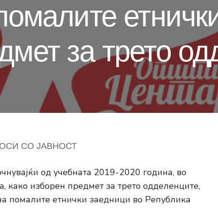
 помалите етничк
дмет за трето о
ОСИ СО ЈАВНОСТ
нувајќи од учебната 2019-2020 година, во
, како изборен предмет за трето одделенците,
 на помалите етнички заедници во Република