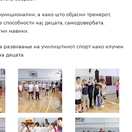
ункционални, а како што објасни тренерот,
е способности кај децата, самодовербата,
тни навики.
а развивање на училиштниот спорт како клучен
на децата.