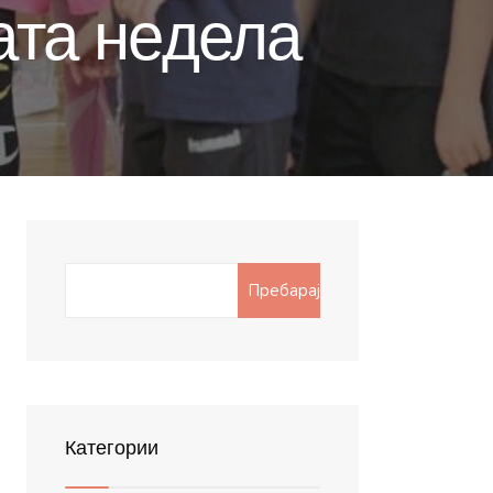
ата недела
Search
Пребарај
for:
Категории