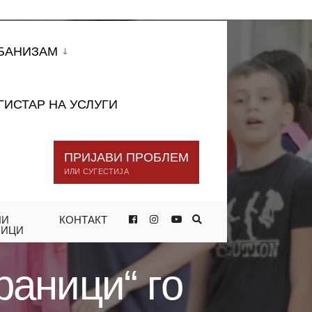
БАНИЗАМ
ГИСТАР НА УСЛУГИ
ПРИЈАВИ ПРОБЛЕМ
ИЛИ СУГЕСТИЈА
НИ
КОНТАКТ
ЦИ“ ГО ОДБЕЛЕЖИВМЕ КРАЈОТ НА
НИЦИ
раници“ го