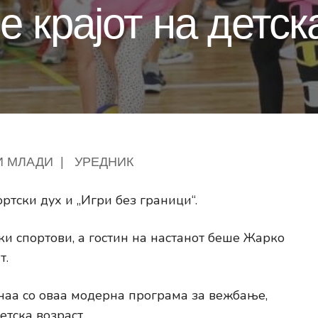
 крајот на детск
И МЛАДИ
|
УРЕДНИК
ртски дух и „Игри без граници“.
ки спортови, а гостин на настанот беше Жарко
т.
наа со оваа модерна програма за вежбање,
етска возраст.