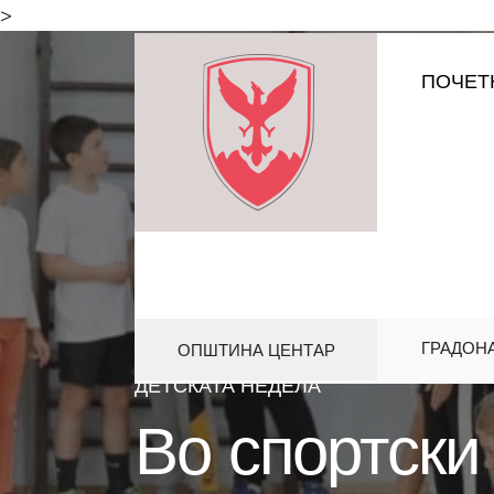
for:
>
Skip
ПОЧЕТ
to
content
ГРАДОН
ОПШТИНА ЦЕНТАР
HOME
АКТИВНОСТИ
,
СПОРТ И 
ДЕТСКАТА НЕДЕЛА
Во спортски 