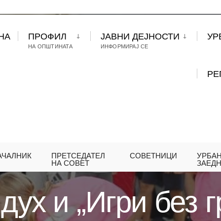
НА
ПРОФИЛ
ЈАВНИ ДЕЈНОСТИ
УР
НА ОПШТИНАТА
ИНФОРМИРАЈ СЕ
РЕ
АЧАЛНИК
ПРЕТСЕДАТЕЛ
СОВЕТНИЦИ
УРБА
МЛАДИ
ВО СПОРТСКИ ДУХ И „ИГРИ БЕЗ ГРАНИ
НА СОВЕТ
ЗАЕД
дух и „Игри без г