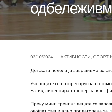
одбележивме
03/10/2024
|
АКТИВНОСТИ
,
СПОРТ 
Детската недела ја завршивме во спо
Учениците се натпреваруваа во тимс
Батиќ, лиценциран тренер за кросфи
Преку мини тренинг децата се запоз
овојпат специјално прилагодена за д