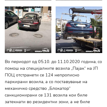
Во периодот од 05.10. до 11.10.2020 година, со
помош на специјалните возила „Пајак“ на ЈП
ПОЦ отстранети се 124 непрописно
паркирани возила, а со поставување на
механичко средство „Блокатор“
санкционирани се 131 возила кои биле
затекнати во резидентни зони, а не биле