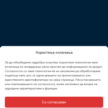
Користење колачиња
За да обезбедиме најдобри искуства, користиме технологии како
колачиња за складирање и/или пристап до информациите за уредот.
Согласноста со овие технологии ќе ни овозможи да обработуваме
податоци како што се однесувањето на прелистувањето или
единствените идентификатори на оваа страница. Несогласувањето
или повлекувањето на согласноста, може негативно да влијае на
одредени карактеристики и функции.
Се согласувам