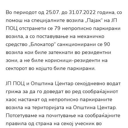
Во периодот од 25.07. до 31.07.2022 година, со
помош на специјалните возила „Пајак“ на ЈП
ПОЦ отстранети се 79 непрописно паркирани
возила, а со поставување на механичко
средство „Блокатор“ санкционирани се 90
возила кои биле затекнати во резидентни
зони, а не биле корисници-резиденти на
секторот во којшто биле паркирани.
ЈП ПОЦ и Општина Центар секојдневно водат
грижа за да го доведат во ред сообраќајниот
хаос настанат од непрописно паркираните
возила на територијата на Општина Центар.
Потсетуваме на почитување на сообраќајните
правила од страна на секој учесник во