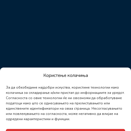
Користење колачиња
За да обезбедиме најдобри искуства, користиме технологии како
колачиња за складирање и/или пристап до информациите за уредот.
Согласноста со овие технологии ќе ни овозможи да обработуваме
податоци како што се однесувањето на прелистувањето или
единствените идентификатори на оваа страница. Несогласувањето
или повлекувањето на согласноста, може негативно да влијае на
одредени карактеристики и функции.