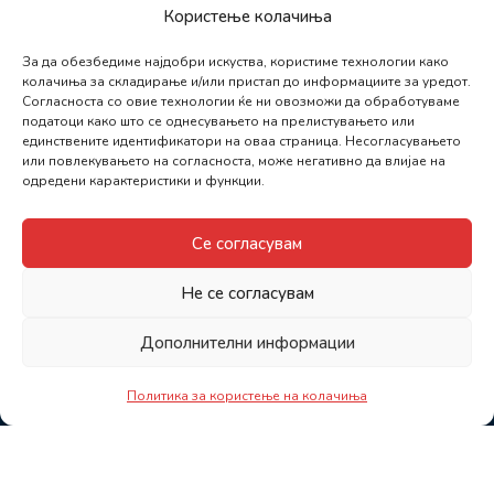
Користење колачиња
За да обезбедиме најдобри искуства, користиме технологии како
колачиња за складирање и/или пристап до информациите за уредот.
Согласноста со овие технологии ќе ни овозможи да обработуваме
податоци како што се однесувањето на прелистувањето или
единствените идентификатори на оваа страница. Несогласувањето
или повлекувањето на согласноста, може негативно да влијае на
одредени карактеристики и функции.
Се согласувам
Не се согласувам
Дополнителни информации
Политика за користење на колачиња