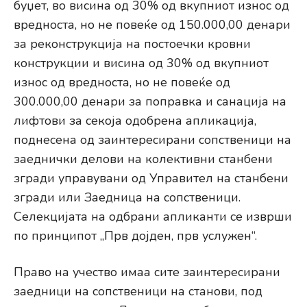
буџет, во висина од 30% од вкупниот износ од
вредноста, но не повеќе од 150.000,00 денари
за реконструкција на постоечки кровни
конструкции и висина од 30% од вкупниот
износ од вредноста, но не повеќе од
300.000,00 денари за поправка и санација на
лифтови за секоја одобрена апликација,
поднесена од заинтересирани сопственици на
заеднички делови на колективни станбени
згради управувани од Управител на станбени
згради или Заедница на сопственици.
Селекцијата на одбрани апликанти се изврши
по принципот „Прв дојден, прв услужен“.
Право на учество имаа сите заинтересирани
заедници на сопственици на станови, под