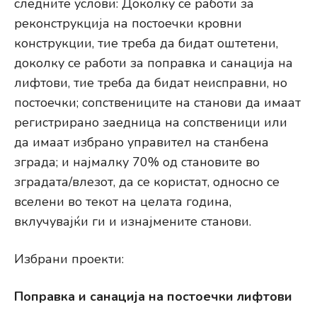
следните услови: Доколку се работи за
реконструкција на постоечки кровни
конструкции, тие треба да бидат оштетени,
доколку се работи за поправка и санација на
лифтови, тие треба да бидат неисправни, но
постоечки; сопствениците на станови да имаат
регистрирано заедница на сопственици или
да имаат избрано управител на станбена
зграда; и најмалку 70% од становите во
зградата/влезот, да се користат, односно се
вселени во текот на целата година,
вклучувајќи ги и изнајмените станови.
Избрани проекти:
Поправка и санација на постоечки лифтови