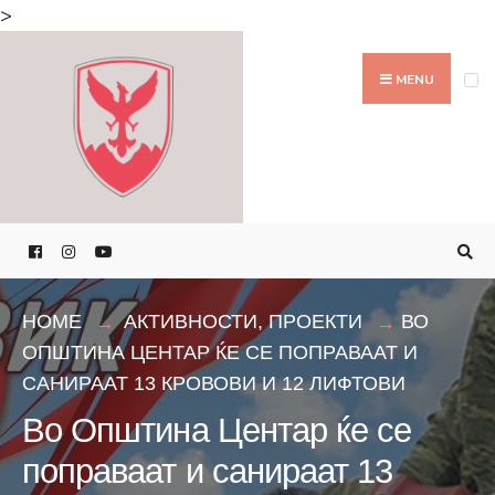
Search
>
for:
Skip
to
MENU
content
HOME
АКТИВНОСТИ
,
ПРОЕКТИ
ВО
OПШТИНА ЦЕНТАР ЌЕ СЕ ПОПРАВААТ И
САНИРААТ 13 КРОВОВИ И 12 ЛИФТОВИ
Во Oпштина Центар ќе се
поправаат и санираат 13