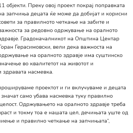
11 објекти. Преку овој проект покрај поправката
на запчиња децата ќе може да добијат и корисни
совети за правилното четкање на забите и
важноста за редовно одржување на оралното
здравје. Градоначалникот на Општина Центар
Горан Герасимовски, вели дека важноста на
одржување на оралното здравје има суштинско
значење во квалитетот на животот и
и здравата насмевка.
 прошируваме проектот и ги вклучуваме и децата
 значат само убава насмевка туку правилно
целост. Одржувањето на оралното здравје треба
зраст и токму тоа е нашата цел, дечињата уште од
миење и правилно четкање на запчињата“,