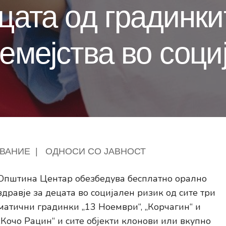
ецата од градинки
семејства во соци
ВАНИЕ
|
ОДНОСИ СО ЈАВНОСТ
Општина Центар обезбедува бесплатно орално
здравје за децата во социјален ризик од сите три
матични градинки „13 Ноември“, „Корчагин“ и
„Кочо Рацин“ и сите објекти клонови или вкупно