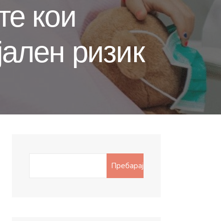
те кои
јален ризик
Search
Пребарај
for: