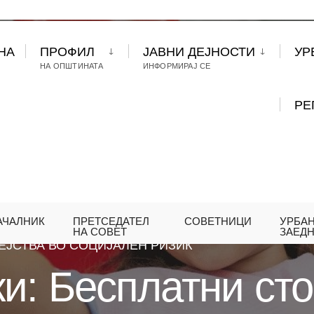
НА
ПРОФИЛ
ЈАВНИ ДЕЈНОСТИ
УР
НА ОПШТИНАТА
ИНФОРМИРАЈ СЕ
РЕ
АЧАЛНИК
ПРЕТСЕДАТЕЛ
СОВЕТНИЦИ
УРБА
НИЕ
ГЕРАСИМОВСКИ: БЕСПЛАТНИ СТОМАТОЛО
НА СОВЕТ
ЗАЕД
ЕЈСТВА ВО СОЦИЈАЛЕН РИЗИК
и: Бесплатни ст