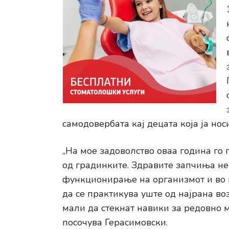
самодовербата кај децата која ја нос
„На мое задоволство оваа година го
од градинките. Здравите запчиња не
функционирање на организмот и во 
да се практикува уште од најрана во
мали да стекнат навики за редовно 
посочува Герасимовски.