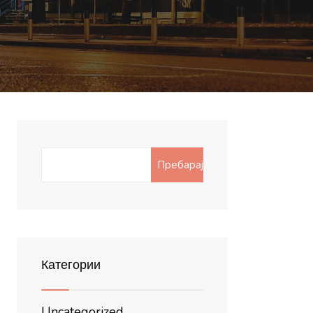
Search
Пребарај
for:
Категории
Uncategorized