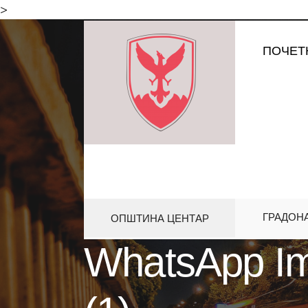
for:
>
Skip
ПОЧЕТ
to
content
ГРАДОН
ОПШТИНА ЦЕНТАР
HOME
WHATSAPP IMAGE 2025-
WhatsApp Im