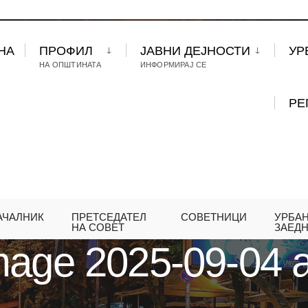
НА
ПРОФИЛ
ЈАВНИ ДЕЈНОСТИ
УР
НА ОПШТИНАТА
ИНФОРМИРАЈ СЕ
РЕ
АЧАЛНИК
ПРЕТСЕДАТЕЛ
СОВЕТНИЦИ
УРБА
09-04 AT 12.43.49 (1)
НА СОВЕТ
ЗАЕД
age 2025-09-04 a