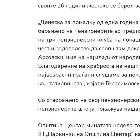
своите 16 години жестоко се борел з
„Денеска за помалку од една година
барањето на пензионерите во преди
на три пензионерски клуба на локаци
чест и задоволство да соопштам дека
Арсовски, име на најмладиот народен
Благодарение на храброста на наши
највозрасни граѓани слушаме за неи
кон татковината“, изјави Герасимовск
Со отворањето на овој пензионерски
пензионерите што ја покажува нашат
Општина Центар минатата недела го 
ЈП „Паркинзи на Општина Центар“ ка