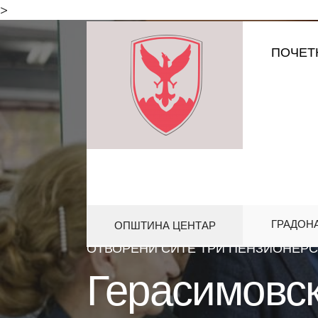
for:
>
Skip
ПОЧЕТ
to
content
ГРАДОН
ОПШТИНА ЦЕНТАР
HOME
АКТИВНОСТИ
,
ПРОЕКТИ
ОТВОРЕНИ СИТЕ ТРИ ПЕНЗИОНЕРС
Герасимовск