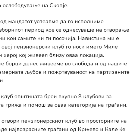
а ослободување на Скопје.
 од мандатот успеавме да го исполниме
зборниот период кое се однесуваше на отворање
и кои самите ни ги посочија. Навистина ми е
 овој пензионерски клуб го носи името Миле
 херој кој живеел близу оваа локација.
те борци денес живееме во слобода и од нашите
змерната љубов и пожртвуваност на партизаните
и.
 клуб општината брои вкупно 8 клубови за
а грижа и помош за оваа категорија на граѓани.
отвори пензионерскиот клуб во просториите на
де највозрасните граѓани од Крњево и Кале ќе