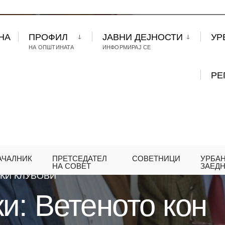
НА
ПРОФИЛ
ЈАВНИ ДЕЈНОСТИ
УР
НА ОПШТИНАТА
ИНФОРМИРАЈ СЕ
РЕ
АЧАЛНИК
ПРЕТСЕДАТЕЛ
СОВЕТНИЦИ
УРБА
ГЕРАСИМОВСКИ: ВЕТЕНОТО КОН ПЕНЗИОНЕРИ
НА СОВЕТ
ЗАЕД
КИ КЛУБОВИ
и: Ветеното кон