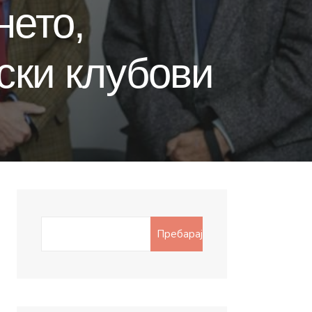
нето,
ски клубови
Search
Пребарај
for: