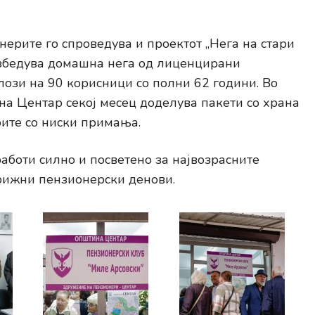
ерите го спроведува и проектот „Нега на стари
езбедува домашна нега од лиценцирани
лози на 90 корисници со полни 62 години. Во
на Центар секој месец доделува пакети со храна
ите со ниски примања.
боти силно и посветено за највозрасните
рижни пензионерски денови.