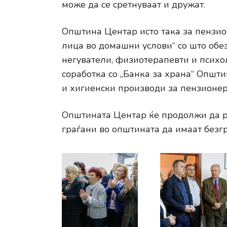
може да се сретнуваат и дружат.
Општина Центар исто така за пензион
лица во домашни услови“ со што об
негуватели, физиотерапевти и психо
соработка со „Банка за храна“ Општи
и хигиенски производи за пензионер
Општината Центар ќе продолжи да ра
граѓани во општината да имаат безг