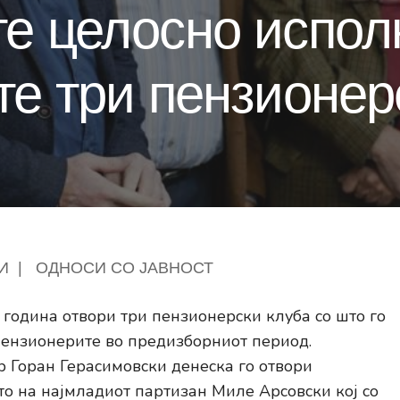
е целосно испол
те три пензионер
И
|
ОДНОСИ СО ЈАВНОСТ
година отвори три пензионерски клуба со што го
пензионерите во предизборниот период.
 Горан Герасимовски денеска го отвори
то на најмладиот партизан Миле Арсовски кој со