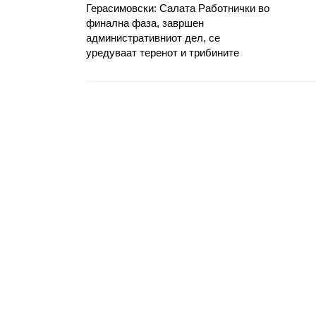
Герасимовски: Салата Работнички во
финална фаза, завршен
административниот дел, се
уредуваат теренот и трибините