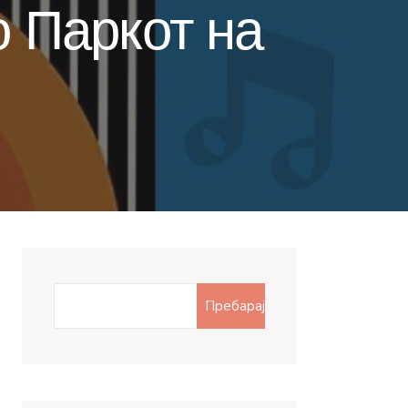
о Паркот на
Search
Пребарај
for: