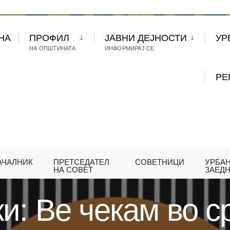
НА
ПРОФИЛ
ЈАВНИ ДЕЈНОСТИ
УР
НА ОПШТИНАТА
ИНФОРМИРАЈ СЕ
РЕ
АЧАЛНИК
ПРЕТСЕДАТЕЛ
СОВЕТНИЦИ
УРБА
ОВСКИ: ВЕ ЧЕКАМ ВО СРЕДА НА ДОБРА МУЗИКА 
НА СОВЕТ
ЗАЕД
и: Ве чекам во с