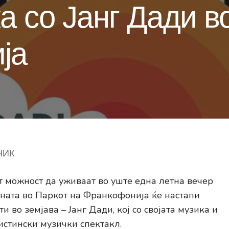
а со Јанг Дади в
ја
НИК
аат можност да уживаат во уште една летна вечер
ената во Паркот на Франкофонија ќе настапи
 во земјава – Јанг Дади, кој со својата музика и
вистински музички спектакл.