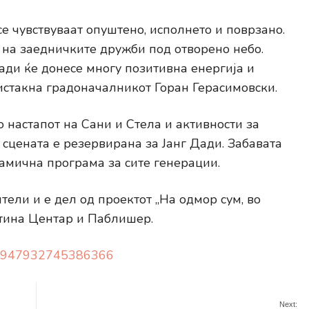
се чувствуваат опуштено, исполнето и поврзано.
а на заедничките дружби под отворено небо.
ади ќе донесе многу позитивна енергија и
 истакна градоначалникот Горан Герасимовски.
о настапот на Сани и Стела и активности за
т сцената е резервирана за Јанг Дади. Забавата
намична програма за сите генерации.
тели и е дел од проектот „На одмор сум, во
штина Центар и Паблишер.
l/2947932745386366
Next: