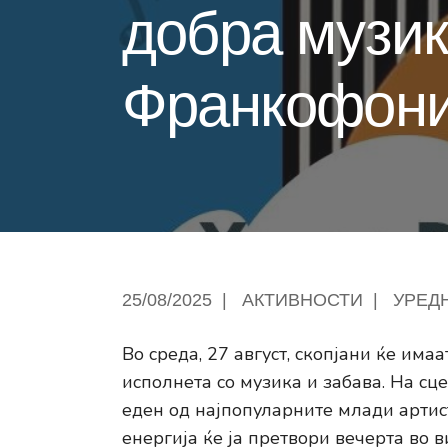
добра музик
Франкофони
25/08/2025
|
АКТИВНОСТИ
|
УРЕД
Во среда, 27 август, скопјани ќе им
исполнета со музика и забава. На сц
еден од најпопуларните млади артисти
енергија ќе ја претвори вечерта во 