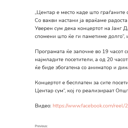
„Центар е место каде што граѓаните 
Со вакви настани ја враќаме радост
Уверен сум дека концертот на Јанг Д
спомени што ќе ги паметиме долго“,
Програмата ќе започне во 19 часот с
најмладите посетители, а од 20 часо
ќе биде збогатена со аниматор и ди
Концертот е бесплатен за сите посети
Центар сум“, кој го реализираат Оп
Видео:
https://www.facebook.com/ree
Previous: