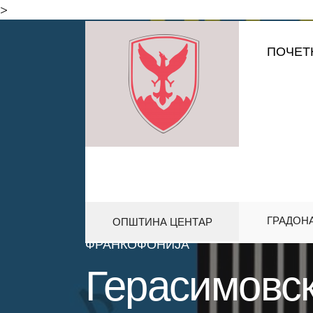
for:
>
Skip
ПОЧЕТ
to
content
ГРАДОН
ОПШТИНА ЦЕНТАР
HOME
АКТИВНОСТИ
ГЕРАСИМ
ФРАНКОФОНИЈА
Герасимовск