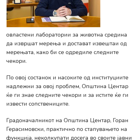
овластени лаборатории за животна средина
да извршат мерења и достават извештаи од
мерењата, како би се одредиле следните
чекори.
По овој состанок и насоките од институциите
надлежни за овој проблем, Општина Центар
ќе ги знае следните чекори и за истите ќе ги
извести сопствениците.
Градоначалникот на Општина Центар, Горан
Герасимовски, практично по стапувањето на
функција, неколкупати досега во своите јавни