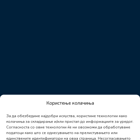
Користење колачиња
За да обезбедиме најдобри искуства, користиме технологии како
колачиња за складирање и/или пристап до информациите за уредот.
Согласноста со овие технологии ќе ни овозможи да обработуваме
податоци како што се однесувањето на прелистувањето или
единствените идентификатори на оваа страница. Несогласувањето