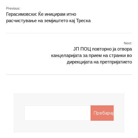
Previous:
Герасимовски: Ќе иницирам итно
расчистување на земјиштето кај Треска
Next:
ЈП ПОЦ повторно ја отвора
канцеларијата за прием на странки во
дирекцијата на претпријатието
Search
Пребарај
for: