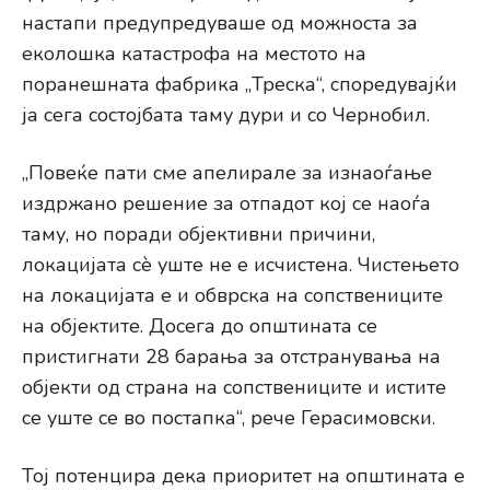
настапи предупредуваше од можноста за
еколошка катастрофа на местото на
поранешната фабрика „Треска“, споредувајќи
ја сега состојбата таму дури и со Чернобил.
„Повеќе пати сме апелирале за изнаоѓање
издржано решение за отпадот кој се наоѓа
таму, но поради објективни причини,
локацијата сè уште не е исчистена. Чистењето
на локацијата е и обврска на сопствениците
на објектите. Досега до општината се
пристигнати 28 барања за отстранувања на
објекти од страна на сопствениците и истите
се уште се во постапка“, рече Герасимовски.
Тој потенцира дека приоритет на општината е