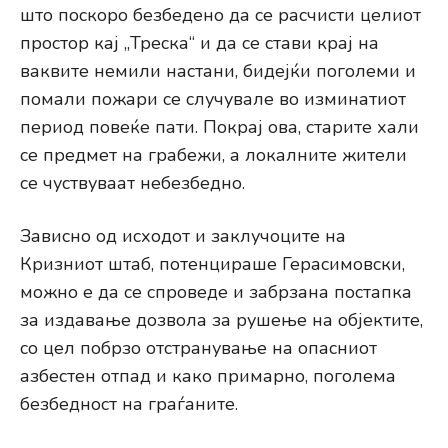
што поскоро безбедено да се расчисти целиот
простор кај „Треска“ и да се стави крај на
ваквите немили настани, бидејќи поголеми и
помали пожари се случувале во изминатиот
период повеќе пати. Покрај ова, старите хали
се предмет на грабежи, а локалните жители
се чуствуваат небезбедно.
Зависно од исходот и заклучоците на
Кризниот штаб, потенцираше Герасимовски,
можно е да се спроведе и забрзана постапка
за издавање дозвола за рушење на објектите,
со цел побрзо отстранување на опасниот
азбестен отпад и како примарно, поголема
безбедност на граѓаните.