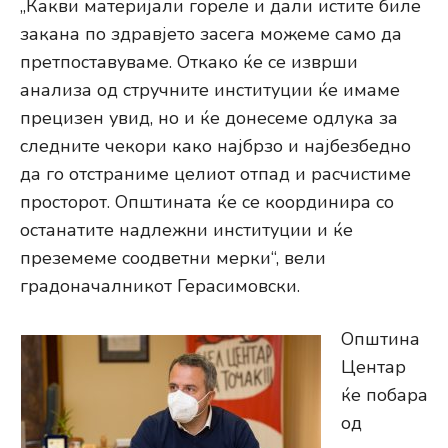
„Какви материјали гореле и дали истите биле
закана по здравјето засега можеме само да
претпоставуваме. Откако ќе се изврши
анализа од стручните институции ќе имаме
прецизен увид, но и ќе донесеме одлука за
следните чекори како најбрзо и најбезбедно
да го отстраниме целиот отпад и расчистиме
просторот. Општината ќе се координира со
останатите надлежни институции и ќе
преземеме соодветни мерки“, вели
градоначалникот Герасимовски.
Општина
Центар
ќе побара
од