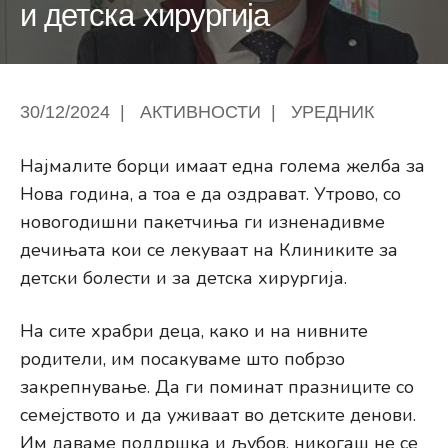
и детска хирургија
30/12/2024
|
АКТИВНОСТИ
|
УРЕДНИК
Најмалите борци имаат една голема желба за
Нова година, а тоа е да оздрават. Утрово, со
новогодишни пакетчиња ги изненадивме
дечињата кои се лекуваат на Клиниките за
детски болести и за детска хирургија.
На сите храбри деца, како и на нивните
родители, им посакуваме што побрзо
закрепнување. Да ги поминат празниците со
семејството и да уживаат во детските денови.
Им даваме поддршка и љубов, никогаш не се