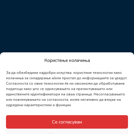
Користење колачиња
За да обезбедиме најдобри искуства, користиме технологии како
колачиња за складирање и/или пристап до информациите за уредот.
Согласноста со овие технологии ќе ни овозможи да обработуваме
податоци како што се однесувањето на прелистувањето или
единствените идентификатори на оваа страница. Несогласувањето
или повлекувањето на согласноста, може негативно да влијае на
одредени карактеристики и функции.
Се согласувам