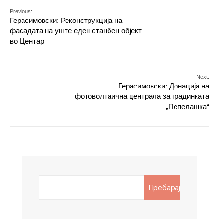
Previous:
Герасимовски: Реконструкција на
фасадата на уште еден станбен објект
во Центар
Next:
Герасимовски: Донација на
фотоволтаична централа за градинката
„Пепелашка“
Search
Пребарај
for: