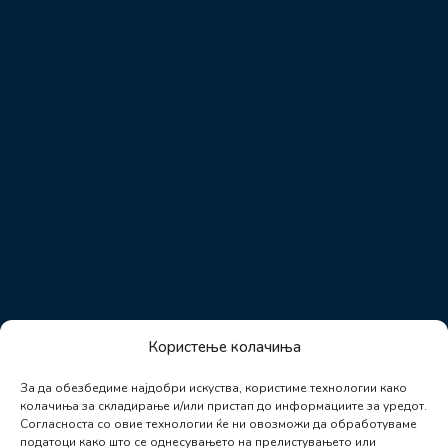
Користење колачиња
За да обезбедиме најдобри искуства, користиме технологии како
колачиња за складирање и/или пристап до информациите за уредот.
Согласноста со овие технологии ќе ни овозможи да обработуваме
податоци како што се однесувањето на прелистувањето или