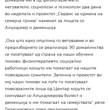
домашна нега од физиотерапевти,
негуватели, социолози и психолози два дена
во неделата и проектот „Сервис за одмена на
семејна грижа“ наменет за лицата со
Алцхајмер и деменција.
„Она што како општина го ветувавме и во
предизборието се реализира. 90 домаќинства
се посетуваат од страна на наши обучени
тимови, физиотерапевти, социјални
работници коишто им помагаат на нашите
повозрасни сожители. Започна и проектот во
кој наши тимови на луѓе ги посетуваат
повозрасните лица од Центар којшто се
соочуваат со Алцхајмерова болест и
деменција и им помагаат на семејствата“, рече
Герасимовски пред пензионерите.