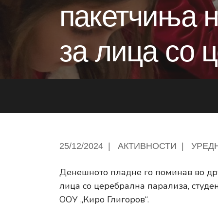
пакетчиња н
за лица со 
25/12/2024
|
АКТИВНОСТИ
|
УРЕД
Денешното пладне го поминав во др
лица со церебрална парализа, студе
ООУ „Киро Глигоров“.