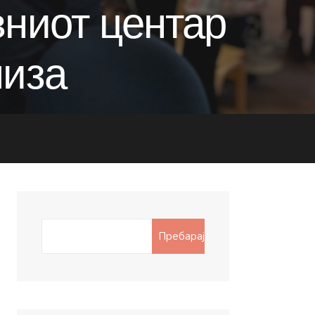
вниот центар
лиза
Search
Пребарај
for: