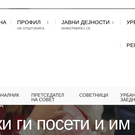
НА
ПРОФИЛ
ЈАВНИ ДЕЈНОСТИ
УР
НА ОПШТИНАТА
ИНФОРМИРАЈ СЕ
РЕ
АЧАЛНИК
ПРЕТСЕДАТЕЛ
СОВЕТНИЦИ
УРБА
МОВСКИ ГИ ПОСЕТИ И ИМ ПОДАРИ ПАКЕТЧИЊА Н
НА СОВЕТ
ЗАЕД
А
и ги посети и им