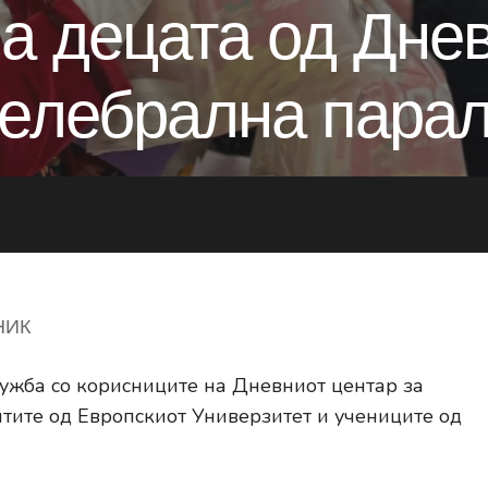
а децата од Дне
целебрална пара
НИК
ужба со корисниците на Дневниот центар за
нтите од Европскиот Универзитет и учениците од