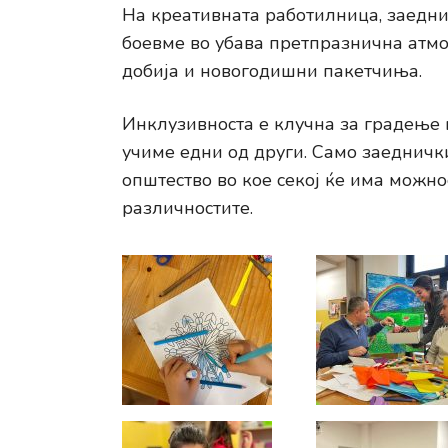
На креативната работилница, заедни
боевме во убава претпразнична атмо
добија и новогодишни пакетчиња.
Инклузивноста е клучна за градење 
учиме едни од други. Само заеднич
општество во кое секој ќе има можно
различностите.