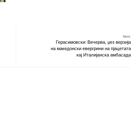
Next:
Герасимовски: Вечерва, џез верзија
на македонски евергрини на пјацетата
кај Италијанска амбасада