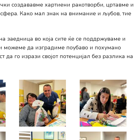
чки создававме хартиени ракотворби, цртавме и
сфера. Како мал знак на внимание и љубов, тие
на заедница во која сите ќе се поддржуваме и
ки можеме да изградиме поубаво и похумано
ст да го изрази својот потенцијал без разлика на