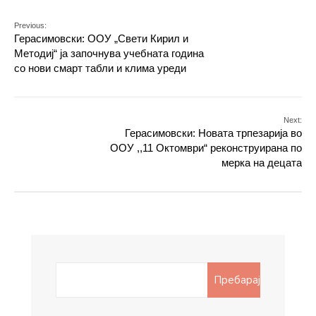
Previous:
Герасимовски: ООУ „Свети Кирил и
Методиј“ ја започнува учебната година
со нови смарт табли и клима уреди
Next:
Герасимовски: Новата трпезарија во
ООУ ,,11 Октомври“ реконструирана по
мерка на децата
Search
Пребарај
for: