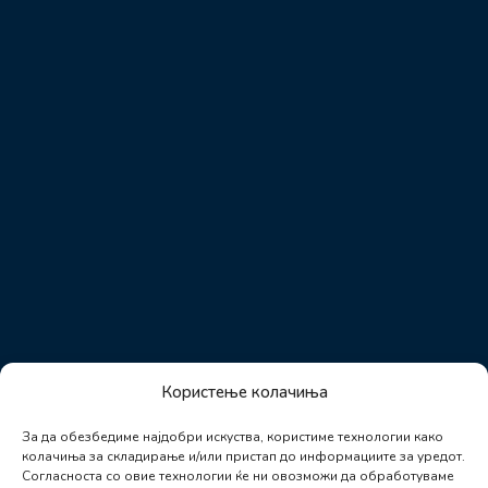
Користење колачиња
За да обезбедиме најдобри искуства, користиме технологии како
колачиња за складирање и/или пристап до информациите за уредот.
Согласноста со овие технологии ќе ни овозможи да обработуваме