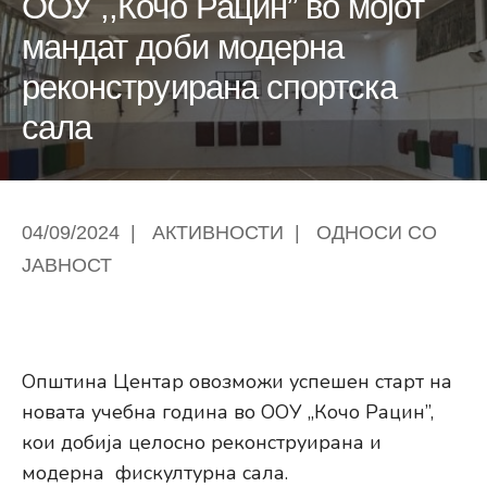
ООУ ,,Кочо Рацин” во мојот
мандат доби модерна
реконструирана спортска
сала
04/09/2024
|
АКТИВНОСТИ
|
ОДНОСИ СО
ЈАВНОСТ
Општина Центар овозможи успешен старт на
новата учебна година во ООУ ,,Кочо Рацин”,
кои добија целосно реконструирана и
модерна фискултурна сала.