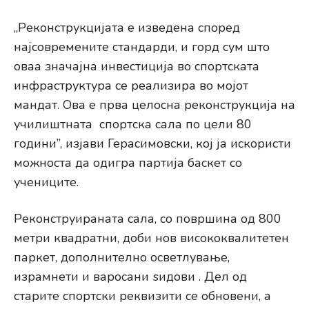
„Реконструкцијата е изведена според
најсовремените стандарди, и горд сум што
оваа значајна инвестиција во спортската
инфраструктура се реализира во мојот
мандат. Ова е прва целосна реконструкција на
училиштната спортска сала по цели 80
години”, изјави Герасимовски, кој ја искористи
можноста да одигра партија баскет со
учениците.
Реконструираната сала, со површина од 800
метри квадратни, доби нов висококвалитетен
паркет, дополнително осветлување,
израмнети и варосани ѕидови . Дел од
старите спортски реквизити се обновени, а