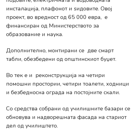
подовите, електричната и водоводната
инсталација, плафонот и ѕидовите. Овој
проект, во вредност од 65 000 евра, е
финансиран од Министерството за
образование и наука.
Дополнително, монтирани се две смарт
табли, обезбедени од општинскиот буџет.
Во тек е и реконструкција на четири
помошни простории, четири тоалети, ходници
и безбедносна ограда на постојните скали.
Со средства собрани од училишните базари се
обновува и надворешната фасада на стариот
дел од училиштето.