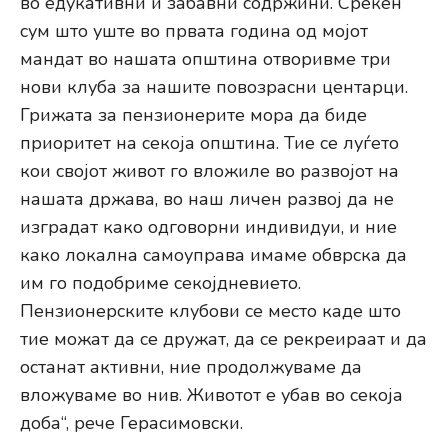
во едукативни и забавни содржини. Среќен
сум што уште во првата година од мојот
мандат во нашата општина отворивме три
нови клуба за нашите повозрасни центарци.
Грижата за пензионерите мора да биде
приоритет на секоја општина. Тие се луѓето
кои својот живот го вложиле во развојот на
нашата држава, во наш личен развој да не
изградат како одговорни индивидуи, и ние
како локална самоуправа имаме обврска да
им го подобриме секојдневието.
Пензионерските клубови се место каде што
тие можат да се дружат, да се рекреираат и да
останат активни, ние продолжуваме да
вложуваме во нив. Животот е убав во секоја
доба“, рече Герасимовски.