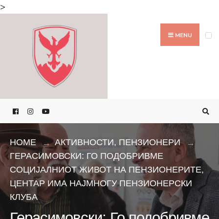
Search
>
for:
Skip
to
MENU
content
HOME
АКТИВНОСТИ
,
ПЕНЗИОНЕРИ
ГЕРАСИМОВСКИ: ГО ПОДОБРИВМЕ
СОЦИЈАЛНИОТ ЖИВОТ НА ПЕНЗИОНЕРИТЕ,
ЦЕНТАР ИМА НАЈМНОГУ ПЕНЗИОНЕРСКИ
КЛУБА
Герасимовски: Го подобривме