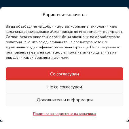
Користење колачиња
За да обезбедиме најдобри искуства, користиме технологии како
колачиња за складирање и/или пристап до информациите за уредот.
Согласноста со овие технологии ќе ни овозможи да обработуваме
податоци како што се однесувањето на прелистувањето или
единствените идентификатори на оваа страница. Несогласувањето
или повлекувањето на согласноста, може негативно да влијае на
одредени карактеристики и функции.
Се согласувам
Не се согласувам
Дополнителни информации
Политика за користење на колачиња