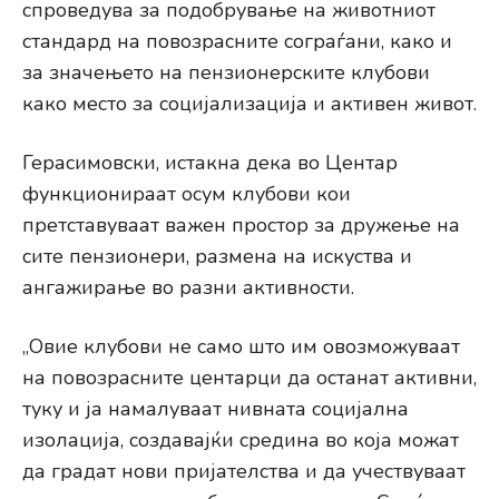
спроведува за подобрување на животниот
стандард на повозрасните сограѓани, како и
за значењето на пензионерските клубови
како место за социјализација и активен живот.
Герасимовски, истакна дека во Центар
функционираат осум клубови кои
претставуваат важен простор за дружење на
сите пензионери, размена на искуства и
ангажирање во разни активности.
„Овие клубови не само што им овозможуваат
на повозрасните центарци да останат активни,
туку и ја намалуваат нивната социјална
изолација, создавајќи средина во која можат
да градат нови пријателства и да учествуваат