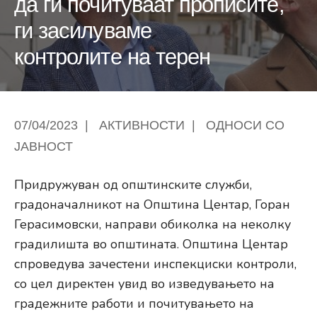
да ги почитуваат прописите,
ги засилуваме
контролите на терен
07/04/2023
|
АКТИВНОСТИ
|
ОДНОСИ СО
ЈАВНОСТ
Придружуван од општинските служби,
градоначалникот на Општина Центар, Горан
Герасимовски, направи обиколка на неколку
градилишта во општината. Општина Центар
спроведува зачестени инспекциски контроли,
со цел директен увид во изведувањето на
градежните работи и почитувањето на