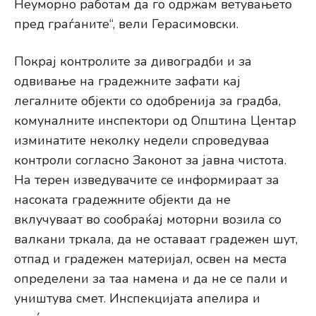
Неуморно работам да го одржам ветувањето
пред граѓаните“, вели Герасимовски.
Покрај контролите за дивоградби и за
одвивање на градежните зафати кај
легалните објекти со одобренија за градба,
комуналните инспектори од Општина Центар
изминатите неколку недели спроведуваа
контроли согласно Законот за јавна чистота.
На терен изведувачите се информираат за
насоката градежните објекти да не
вклучуваат во сообраќај моторни возила со
валкани тркала, да не оставаат градежен шут,
отпад и градежен материјал, освен на места
определени за таа намена и да не се пали и
уништува смет. Инспекцијата апелира и