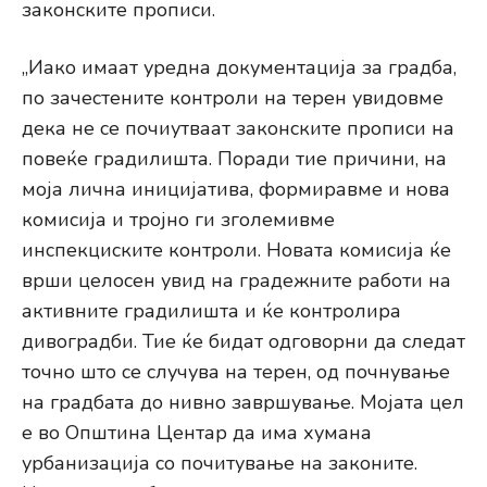
законските прописи.
„Иако имаат уредна документација за градба,
по зачестените контроли на терен увидовме
дека не се почиутваат законските прописи на
повеќе градилишта. Поради тие причини, на
моја лична иницијатива, формиравме и нова
комисија и тројно ги зголемивме
инспекциските контроли. Новата комисија ќе
врши целосен увид на градежните работи на
активните градилишта и ќе контролира
дивоградби. Тие ќе бидат одговорни да следат
точно што се случува на терен, од почнување
на градбата до нивно завршување. Мојата цел
е во Општина Центар да има хумана
урбанизација со почитување на законите.