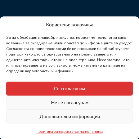
Користење колачиња
За да обезбедиме најдобри искуства, користиме технологии како
колачиња за складирање и/или пристап до информациите за уредот.
Согласноста со овие технологии ќе ни овозможи да обработуваме
податоци како што се однесувањето на прелистувањето или
единствените идентификатори на оваа страница. Несогласувањето
или повлекувањето на согласноста, може негативно да влијае на
одредени карактеристики и функции.
Се согласувам
Не се согласувам
Дополнителни информации
Политика за користење на колачиња