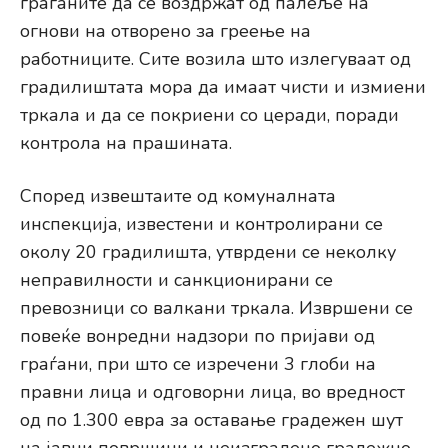
граѓаните да се воздржат од палеље на
огнови на отворено за греење на
работниците. Сите возила што излегуваат од
градилиштата мора да имаат чисти и измиени
тркала и да се покриени со церади, поради
контрола на прашината.
Според извештаите од комуналната
инспекција, известени и контролирани се
околу 20 градилишта, утврдени се неколку
неправилности и санкционирани се
превозници со валкани тркала. Извршени се
повеќе вонредни надзори по пријави од
граѓани, при што се изречени 3 глоби на
правни лица и одговорни лица, во вредност
од по 1.300 евра за оставање градежен шут