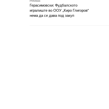
Previous:
Герасимовски: Фудбалското
игралиште во ООУ „Киро Глигоров“
нема да се дава под закуп