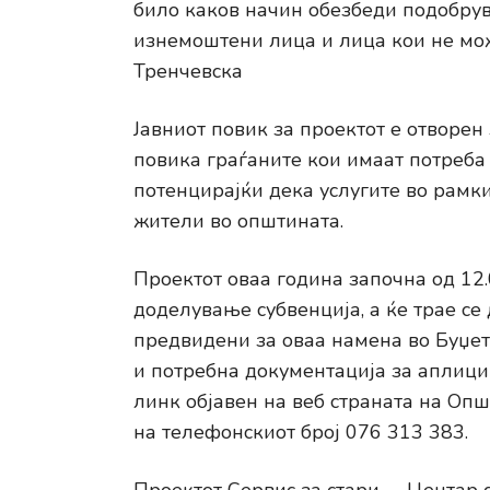
било каков начин обезбеди подобрув
изнемоштени лица и лица кои не можа
Тренчевска
Јавниот повик за проектот е отворен
повика граѓаните кои имаат потреба
потенцирајќи дека услугите во рамки
жители во општината.
Проектот оваа година започна од 12.
доделување субвенција, а ќе трае с
предвидени за оваа намена во Буџето
и потребна документација за аплици
линк објавен на веб страната на Општи
на телефонскиот број 076 313 383.