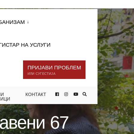
БАНИЗАМ
ГИСТАР НА УСЛУГИ
ПРИЈАВИ ПРОБЛЕМ
ИЛИ СУГЕСТИЈА
НИ
КОНТАКТ
ОРИСНИЦИ НА ПРОЕКТОТ „ЦЕНТАР
НИЦИ
јавени 67