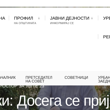
НА
ПРОФИЛ
ЈАВНИ ДЕЈНОСТИ
УР
НА ОПШТИНАТА
ИНФОРМИРАЈ СЕ
РЕ
АЧАЛНИК
ПРЕТСЕДАТЕЛ
СОВЕТНИЦИ
УРБА
ГЕРАСИМОВСКИ: ДОСЕГА СЕ ПРИЈАВЕНИ 67 К
НА СОВЕТ
ЗАЕД
РОСТОР ЗА УШТЕ 23
и: Досега се при