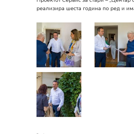
Проектот Сервис за стари – „Центар
реализира шеста година по ред и им