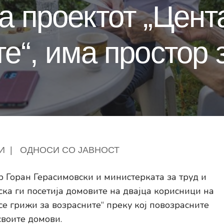
а проектот „Цент
те“, има простор 
И
|
ОДНОСИ СО ЈАВНОСТ
 Горан Герасимовски и министерката за труд и
ка ги посетија домовите на двајца корисници на
 се грижи за возрасните“ преку кој повозрасните
своите домови.