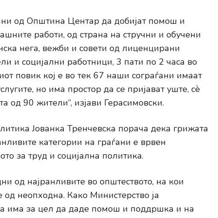
ѓани од Општина Центар да добијат помош и
шните работи, од страна на стручни и обучени
ска нега, вежби и совети од лиценцирани
ли и социјални работници, 3 пати по 2 часа во
иот повик кој е во тек 67 наши сограѓани имаат
лугите, но има простор да се пријават уште, сѐ
та од 90 жители“, изјави Герасимовски.
олитика Јованка Тренчевска порача дека грижата
ранливите категории на граѓани е врвен
то за труд и социјална политика.
дни од најранливите во општеството, на кои
 од неопходна. Како Министерство ја
ја има за цел да даде помош и поддршка и на