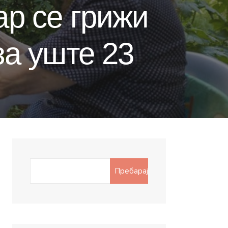
ар се грижи
за уште 23
Search
Пребарај
for: