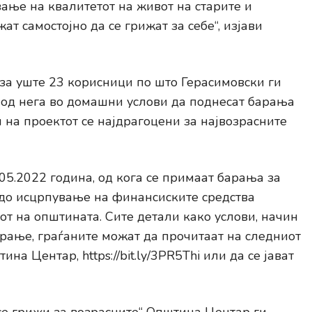
ање на квалитетот на живот на старите и
т самостојно да се грижат за себе“, изјави
 за уште 23 корисници по што Герасимовски ги
 од нега во домашни услови да поднесат барања
 на проектот се најдрагоцени за највозрасните
05.2022 година, од кога се примаат барања за
е до исцрпување на финансиските средства
т на општината. Сите детали како услови, начин
рање, граѓаните можат да прочитаат на следниот
на Центар, https://bit.ly/3PR5Thi или да се јават