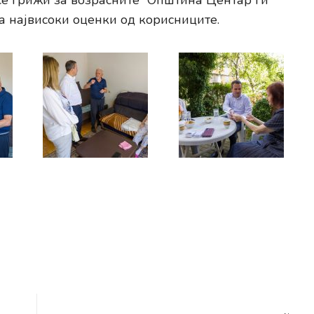
 се грижи за возрасните“ Општина Центар ги
а највисоки оценки од корисниците.