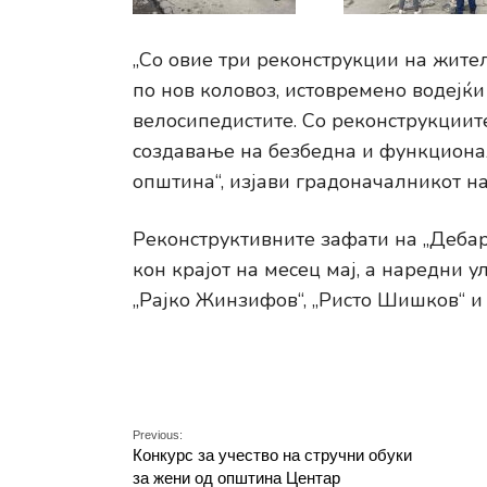
„Со овие три реконструкции на жите
по нов коловоз, истовремено водејќи
велосипедистите. Со реконструкциит
создавање на безбедна и функционал
општина“, изјави градоначалникот н
Реконструктивните зафати на „Дебар
кон крајот на месец мај, а наредни у
„Рајко Жинзифов“, „Ристо Шишков“ и 
Previous:
Конкурс за учество на стручни обуки
за жени од општина Центар