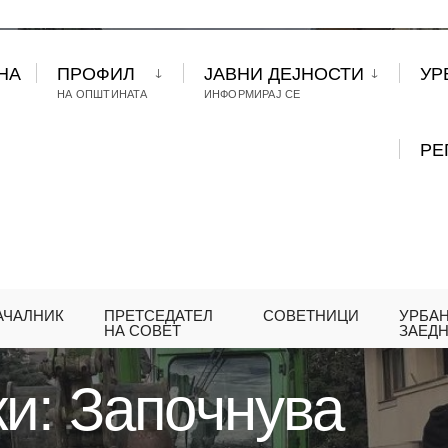
НА
ПРОФИЛ
ЈАВНИ ДЕЈНОСТИ
УР
НА ОПШТИНАТА
ИНФОРМИРАЈ СЕ
РЕ
АЧАЛНИК
ПРЕТСЕДАТЕЛ
СОВЕТНИЦИ
УРБА
ОВСКИ: ЗАПОЧНУВА РЕКОНСТРУКЦИЈАТА НА УЛИЦ
НА СОВЕТ
ЗАЕД
и: Започнува