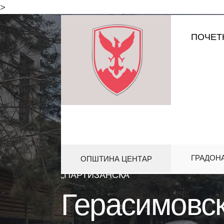
for:
>
Skip
ПОЧЕТ
to
content
ГРАДОН
ОПШТИНА ЦЕНТАР
HOME
АКТИВНОСТИ
ГЕРАСИМ
„ПАРТИЗАНСКА“
Герасимовск