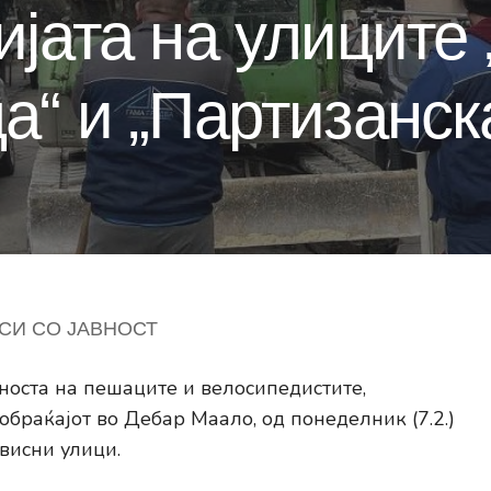
ијата на улиците 
а“ и „Партизанск
СИ СО ЈАВНОСТ
носта на пешаците и велосипедистите,
браќајот во Дебар Маало, од понеделник (7.2.)
висни улици.