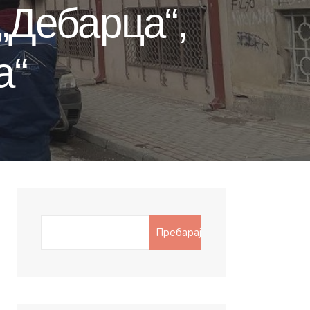
„Дебарца“,
а“
Search
Пребарај
for: