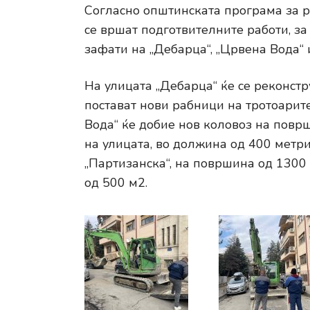
Согласно општинската програма за р
се вршат подготвителните работи, з
зафати на „Дебарца“, „Црвена Вода“ 
На улицата „Дебарца“ ќе се реконст
постават нови рабници на тротоарит
Вода“ ќе добие нов коловоз на повр
на улицата, во должина од 400 метри
„Партизанска“, на површина од 1300 
од 500 м2.