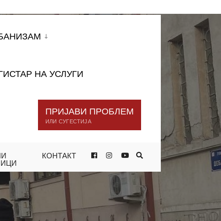
БАНИЗАМ
ГИСТАР НА УСЛУГИ
ПРИЈАВИ ПРОБЛЕМ
ИЛИ СУГЕСТИЈА
НИ
КОНТАКТ
ИТЕ „ДЕБАРЦА“, „ЦРВЕНА ВОДА“ И
НИЦИ