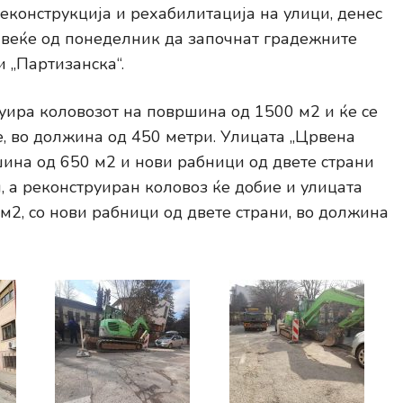
еконструкција и рехабилитација на улици, денес
а веќе од понеделник да започнат градежните
и „Партизанска“.
руира коловозот на површина од 1500 м2 и ќе се
е, во должина од 450 метри. Улицата „Црвена
шина од 650 м2 и нови рабници од двете страни
, а реконструиран коловоз ќе добие и улицата
м2, со нови рабници од двете страни, во должина