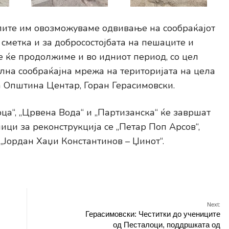
лите им овозможуваме одвивање на сообраќајот
 сметка и за добросостојбата на пешаците и
е ќе продолжиме и во идниот период, со цел
на сообраќајна мрежа на територијата на цела
а Општина Центар, Горан Герасимовски.
ца“, „Црвена Вода“ и „Партизанска“ ќе завршат
лици за реконструкција се „Петар Поп Арсов“,
„Јордан Хаџи Константинов – Џинот“.
Next:
Герасимовски: Честитки до учениците
од Песталоци, поддршката од