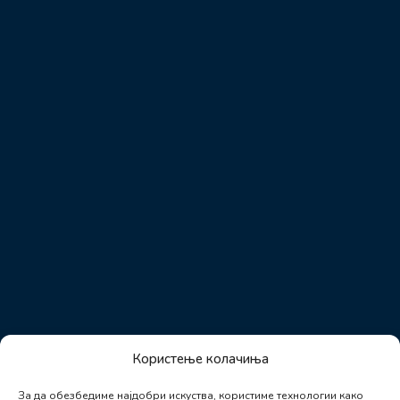
Користење колачиња
За да обезбедиме најдобри искуства, користиме технологии како