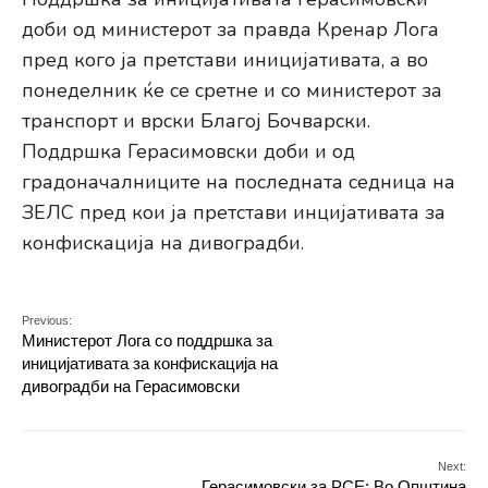
доби од министерот за правда Кренар Лога
пред кого ја претстави иницијативата, а во
понеделник ќе се сретне и со министерот за
транспорт и врски Благој Бочварски.
Поддршка Герасимовски доби и од
градоначалниците на последната седница на
ЗЕЛС пред кои ја претстави инцијативата за
конфискација на дивоградби.
Previous:
Министерот Лога со поддршка за
иницијативата за конфискација на
дивоградби на Герасимовски
Next:
Герасимовски за РСЕ: Во Општина