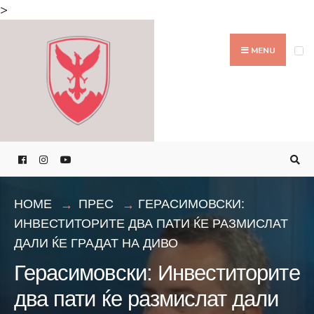
Search
>
for:
Skip
to
MENU
content
HOME
ПРЕС
ГЕРАСИМОВСКИ:
ИНВЕСТИТОРИТЕ ДВА ПАТИ ЌЕ РАЗМИСЛАТ
ДАЛИ ЌЕ ГРАДАТ НА ДИВО
Герасимовски: Инвеститорите
два пати ќе размислат дали