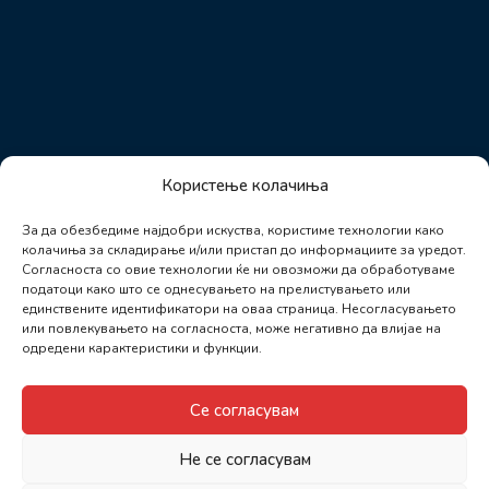
Користење колачиња
За да обезбедиме најдобри искуства, користиме технологии како
колачиња за складирање и/или пристап до информациите за уредот.
Согласноста со овие технологии ќе ни овозможи да обработуваме
податоци како што се однесувањето на прелистувањето или
единствените идентификатори на оваа страница. Несогласувањето
или повлекувањето на согласноста, може негативно да влијае на
одредени карактеристики и функции.
Се согласувам
Не се согласувам