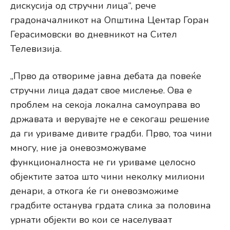
дискусија од стручни лица“, рече
градоначалникот на Општина Центар Горан
Герасимовски во дневникот на Сител
Телевизија.
„Прво да отвориме јавна дебата да повеќе
стручни лица дадат свое мислење. Ова е
проблем на секоја локална самоуправа во
државата и верувајте не е секогаш решение
да ги уриваме дивите градби. Прво, тоа чини
многу, ние ја оневозможуваме
функционалноста не ги уриваме целосно
објектите затоа што чини неколку милиони
денари, а откога ќе ги оневозможиме
градбите останува грдата слика за половина
урнати објекти во кои се населуваат