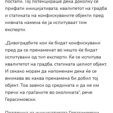
постапи. Тој потенцираше дека доколку се
прифати иницијативата, квалитетот на градба
и статиката на конфискуваните објекти пред
нивната намена ќе ја испитуваат тим
експерти.
„Дивоградбите кои ќе бидат конфискувани
пред да се пренаменат во нешто ќе бидат
испитувани од тип експерти. Ќе се испитува
квалитетот на градба, статиката целиот објект.
И секако морам да напоменам дека ќе се
внимава во каква пренамена би добил тој
објект. Тоа зависи од средината и да не им
пречи на граѓаните во околината“, рече
Герасимовски.
Поддршка за иницијативата Герасимовски