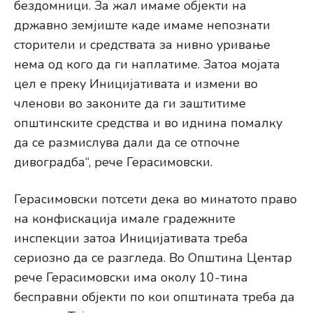
бездомници. За жал имаме објекти на
државно земјиште каде имаме непознати
сторители и средствата за нивно уривање
нема од кого да ги наплатиме. Затоа мојата
цел е преку Иницијативата и измени во
членови во законите да ги заштитиме
општинските средства и во иднина помалку
да се размислува дали да се отпочне
дивоградба“, рече Герасимовски.
Герасимовски потсети дека во минатото право
на конфискација имале градежните
инспекции затоа Иницијативата треба
сериозно да се разгледа. Во Општина Центар
рече Герасимовски има околу 10-тина
бесправни објекти по кои општината треба да