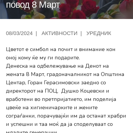
повод 8 Март
08/03/2024
|
АКТИВНОСТИ
|
УРЕДНИК
Цветот е симбол на почит и внимание кон
оној кому ќе му ги подарите.
Денеска на одбележување на Денот на
жената 8 Март, градоначалникот на Општина
Центар, Горан Герасимовски заедно со
директорот на ПОЦ, Душко Коцевски и
вработени во претпријатието, им поделија
цвеќе на хигиеничарките и жените
сограѓанки, порачувајќи им да останат храбри
и успешни и таа моќ да ја споделуваат со
младите генерации.