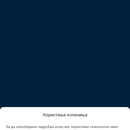
Користење колачиња
За да обезбедиме најдобри искуства, користиме технологии како