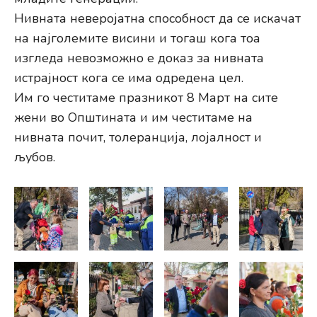
Нивната неверојатна способност да се искачат
на најголемите висини и тогаш кога тоа
изгледа невозможно е доказ за нивната
истрајност кога се има одредена цел.
Им го честитаме празникот 8 Март на сите
жени во Општината и им честитаме на
нивната почит, толеранција, лојалност и
љубов.