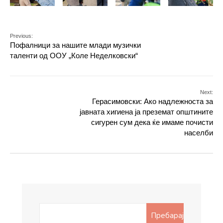
Previous:
Пофалници за нашите млади музички
таленти од ООУ „Коле Неделковски“
Next:
Герасимовски: Ако надлежноста за
јавната хигиена ја преземат општините
сигурен сум дека ќе имаме почисти
населби
Search
Пребарај