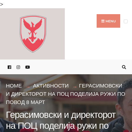
Search
>
for:
Skip
to
MENU
content
HOME
АКТИВНОСТИ
ГЕРАСИМОВСКИ
И ДИРЕКТОРОТ НА ПОЦ ПОДЕЛИЈА РУЖИ ПО
ПОВОД 8 МАРТ
Герасимовски и директорот
на ПОЦ поделија ружи по