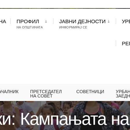
НА
ПРОФИЛ
ЈАВНИ ДЕЈНОСТИ
УР
НА ОПШТИНАТА
ИНФОРМИРАЈ СЕ
РЕ
АЧАЛНИК
ПРЕТСЕДАТЕЛ
СОВЕТНИЦИ
УРБА
МОВСКИ: КАМПАЊАТА НА „BEACTIVE“ НЕ ПОТСЕТ
НА СОВЕТ
ЗАЕД
и: Кампањата на 