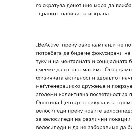
го скратува денот ние мора да вежба
здравите навики за исхрана.
„BeActive“ преку овие кампањи не по
потребата да бидеме фокусирани на
туку и на менталната и социјалната б
смееме да го занемариме. Оваа камп
физичката активност и здравиот нач
меѓугенерациско дружење и поврзува
зголеми колективна посветеност за 
Општина Центар повикува и ја промо
велосипеди преку новите велосипедс
за велосипеди на различни локации.
велосипеди и да не заборавиме да би