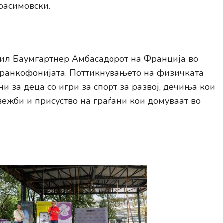
ерасимовски.
рил Баумгартнер Aмбасадорот на Франција во
Франкофонијата. Поттикнувањето на физичката
и за деца со игри за спорт за развој, дечиња кои
вежби и присуство на граѓани кои домуваат во