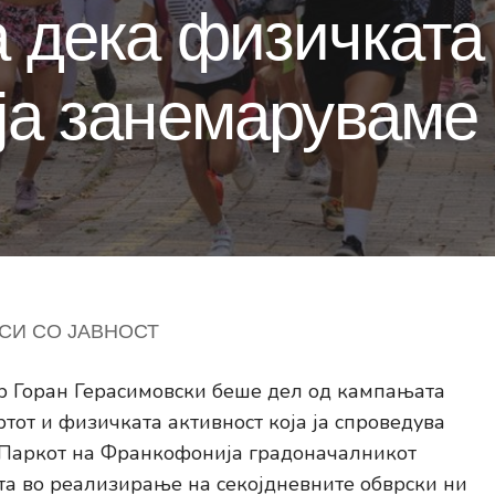
а дека физичката
 ја занемаруваме
СИ СО ЈАВНОСТ
 Горан Герасимовски беше дел од кампањата
тот и физичката активност која ја спроведува
 Паркот на Франкофонија градоначалникот
та во реализирање на секојдневните обврски ни