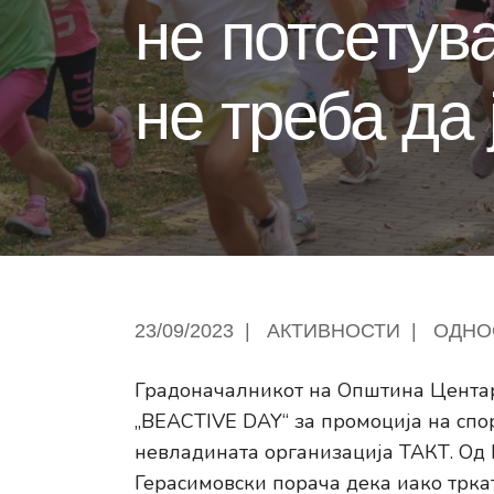
не потсетув
не треба да
23/09/2023
|
АКТИВНОСТИ
|
ОДНО
Градоначалникот на Општина Центар
„BEACTIVE DAY“ за промоција на спор
невладината организација ТАКТ. Од
Герасимовски порача дека иако трка