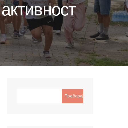
 активност
Search
Пребарај
for: