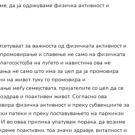
ме, да ја одржуваме физичка активност и
тсетуваат за важноста од физичката активност и
 промовирање и славење не само на физичката
лагосостојба на луѓето и навистина ова не
ања не само што има за цел да ја промовира
ин на живот туку го промовира и
ње меѓу семејствата, пријателите со цел да се
поздрав и поактивен живот. Согласно ова
вира физичка активност и преку субвенциите за
ки патеки и преку поставувањето на паркинзи
 И во оваа прилика упатувам порака, да возиме
деме поактивни, тоа значи здравје, виталност и