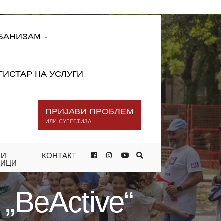
БАНИЗАМ
ГИСТАР НА УСЛУГИ
ПРИЈАВИ ПРОБЛЕМ
ИЛИ СУГЕСТИЈА
НИ
КОНТАКТ
УВА ДЕКА ФИЗИЧКАТА АКТИВНОСТ
НИЦИ
„BeActive“