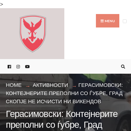
Search
>
for:
Skip
to
MENU
content
HOME
АКТИВНОСТИ
ГЕРАСИМОВСКИ:
КОНТЕЈНЕРИТЕ ПРЕПОЛНИ СО ЃУБРЕ, ГРАД
СКОПЈЕ НЕ ИСЧИСТИ НИ ВИКЕНДОВ
Герасимовски: Контејнерите
преполни со ѓубре, Град