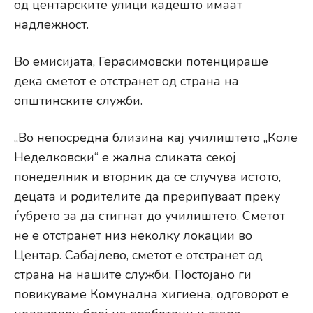
од центарските улици кадешто имаат
надлежност.
Во емисијата, Герасимовски потенцираше
дека сметот е отстранет од страна на
општинските служби.
„Во непосредна близина кај училиштето „Коле
Неделковски“ е жална сликата секој
понеделник и вторник да се случува истото,
децата и родителите да прерипуваат преку
ѓубрето за да стигнат до училиштето. Сметот
не е отстранет низ неколку локации во
Центар. Сабајлево, сметот е отстранет од
страна на нашите служби. Постојано ги
повикуваме Комунална хигиена, одговорот е