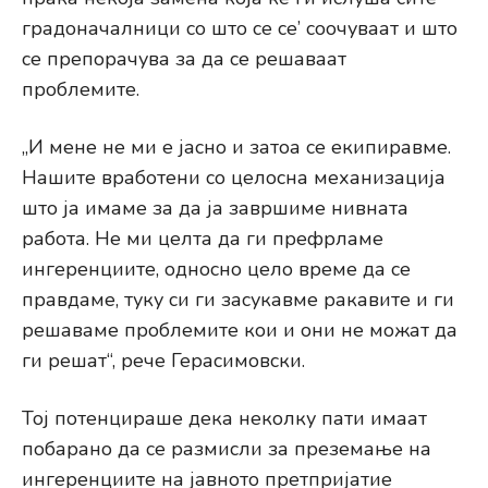
градоначалници со што се се’ соочуваат и што
се препорачува за да се решаваат
проблемите.
„И мене не ми е јасно и затоа се екипиравме.
Нашите вработени со целосна механизација
што ја имаме за да ја завршиме нивната
работа. Не ми целта да ги префрламе
ингеренциите, односно цело време да се
правдаме, туку си ги засукавме ракавите и ги
решаваме проблемите кои и они не можат да
ги решат“, рече Герасимовски.
Тој потенцираше дека неколку пати имаат
побарано да се размисли за преземање на
ингеренциите на јавното претпријатие