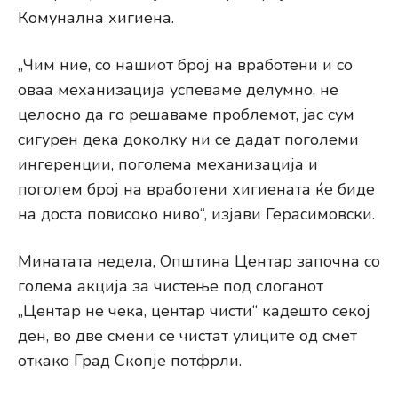
Комунална хигиена.
„Чим ние, со нашиот број на вработени и со
оваа механизација успеваме делумно, не
целосно да го решаваме проблемот, јас сум
сигурен дека доколку ни се дадат поголеми
ингеренции, поголема механизација и
поголем број на вработени хигиената ќе биде
на доста повисоко ниво“, изјави Герасимовски.
Минатата недела, Општина Центар започна со
голема акција за чистење под слоганот
„Центар не чека, центар чисти“ кадешто секој
ден, во две смени се чистат улиците од смет
откако Град Скопје потфрли.