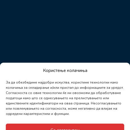
Користење колачиња
За да обезбедиме најдобри искуства, користиме технологии како
колачиња за складирање и/или пристап до информациите за уредот.
Согласноста со овие технологии ќе ни овозможи да обработуваме
податоци како што се однесувањето на прелистувањето или
единствените идентификатори на оваа страница. Несогласувањето
или повлекувањето на согласноста, може негативно да влијае на
одредени карактеристики и функции.