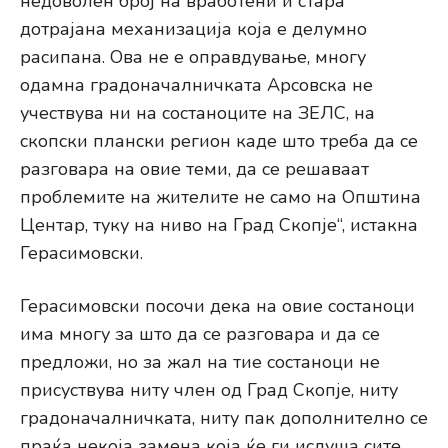
недоволен број на вработени и стара
дотрајана механизација која е делумно
расипана. Ова не е оправдување, многу
одамна градоначалничката Арсовска не
учествува ни на состаноците на ЗЕЛС, на
скопски плански регион каде што треба да се
разговара на овие теми, да се решаваат
проблемите на жителите не само на Општина
Центар, туку на ниво на Град Скопје“, истакна
Герасимовски.
Герасимовски посочи дека на овие состаноци
има многу за што да се разговара и да се
предложи, но за жал на тие состаноци не
присуствува ниту член од Град Скопје, ниту
градоначалничката, ниту пак дополнително се
праќа некоја замена која ќе ги ислуша сите