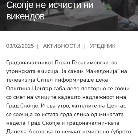
Скопје не исчисти ни
викендов
03/02/2025
|
АКТИВНОСТИ
|
УРЕДНИК
Градоначалникот Горан Герасимовски, во
утринската емисија „Ја сакам Македонија” на
телевизија Сител информираше дека
Општина Центар сабајлево повторно се соочи
со смет на улиците кадешто надлежност има
Град Скопје. И ова утро, жителите на Центар
се соочија со истата грда слика од минатата
недела, Град Скопје и градоначалничката
Данела Арсовска го немаат исчистено ѓубрето