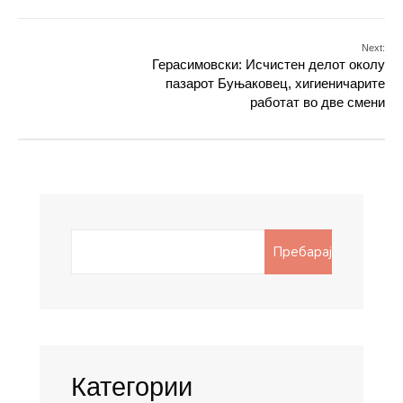
Next:
Герасимовски: Исчистен делот околу
пазарот Буњаковец, хигиеничарите
работат во две смени
Search
Пребарај
for:
Категории