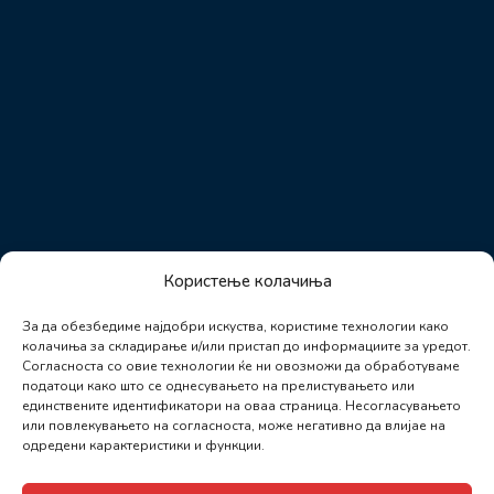
Користење колачиња
За да обезбедиме најдобри искуства, користиме технологии како
колачиња за складирање и/или пристап до информациите за уредот.
Согласноста со овие технологии ќе ни овозможи да обработуваме
податоци како што се однесувањето на прелистувањето или
единствените идентификатори на оваа страница. Несогласувањето
или повлекувањето на согласноста, може негативно да влијае на
одредени карактеристики и функции.