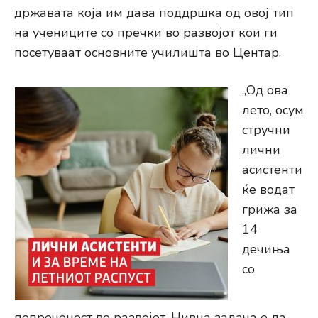
државата која им дава поддршка од овој тип
на учениците со пречки во развојот кои ги
посетуваат основните училишта во Центар.
„Од ова
лето, осум
стручни
лични
асистенти
ќе водат
грижа за
14
дечиња
со
попреченост во развојот. Нивна задача е да