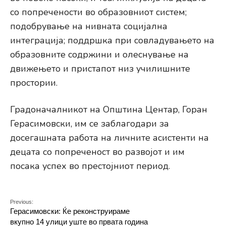
со попречености во образовниот систем;
подобрување на нивната социјална
интеграција; поддршка при совладувањето на
образовните содржини и олеснување на
движењето и пристапот низ училишните
простории.
Градоначалникот на Општина Центар, Горан
Герасимовски, им се заблагодари за
досегашната работа на личните асистенти на
децата со попреченост во развојот и им
посака успех во престојниот период.
Previous:
Герасимовски: Ќе реконструираме
вкупно 14 улици уште во првата година