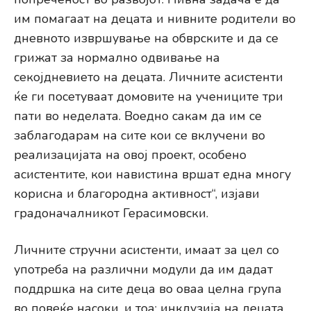
им помагаат на децата и нивните родители во
дневното извршување на обврските и да се
грижат за нормално одвивање на
секојдневието на децата. Личните асистенти
ќе ги посетуваат домовите на учениците три
пати во неделата. Воедно сакам да им се
заблагодарам на сите кои се вклучени во
реализацијата на овој проект, особено
асистентите, кои навистина вршат една многу
корисна и благородна активност“, изјави
градоначалникот Герасимовски.
Личните стручни асистенти, имаат за цел со
употреба на различни модули да им дадат
поддршка на сите деца во оваа целна група
во повеќе насоки, и тоа: инклузија на децата