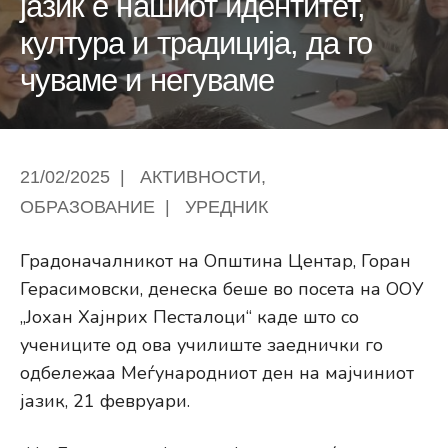
јазик е нашиот идентитет,
култура и традиција, да го
чуваме и негуваме
21/02/2025
|
АКТИВНОСТИ
,
ОБРАЗОВАНИЕ
|
УРЕДНИК
Градоначалникот на Општина Центар, Горан
Герасимовски, денеска беше во посета на ООУ
„Јохан Хајнрих Песталоци“ каде што со
учениците од ова училиште заеднички го
одбележаа Меѓународниот ден на мајчиниот
јазик, 21 февруари.