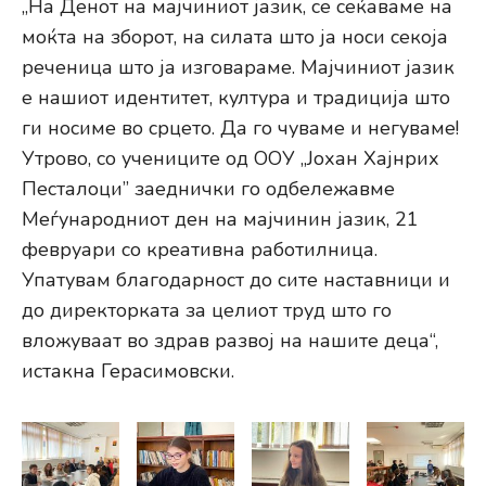
„На Денот на мајчиниот јазик, се сеќаваме на
моќта на зборот, на силата што ја носи секоја
реченица што ја изговараме. Мајчиниот јазик
е нашиот идентитет, култура и традиција што
ги носиме во срцето. Да го чуваме и негуваме!
Утрово, со учениците од ООУ „Јохан Хајнрих
Песталоци” заеднички го одбележавме
Меѓународниот ден на мајчинин јазик, 21
февруари со креативна работилница.
Упатувам благодарност до сите наставници и
до директорката за целиот труд што го
вложуваат во здрав развој на нашите деца“,
истакна Герасимовски.