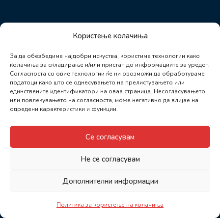
Користење колачиња
За да обезбедиме најдобри искуства, користиме технологии како
колачиња за складирање и/или пристап до информациите за уредот.
Согласноста со овие технологии ќе ни овозможи да обработуваме
податоци како што се однесувањето на прелистувањето или
единствените идентификатори на оваа страница. Несогласувањето
или повлекувањето на согласноста, може негативно да влијае на
одредени карактеристики и функции.
Се согласувам
Не се согласувам
Дополнителни информации
Политика за користење на колачиња