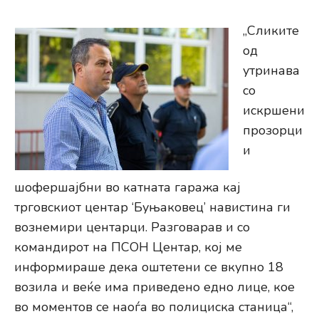
„Сликите
од
утринава
со
искршени
прозорци
и
шофершајбни во катната гаража кај
трговскиот центар ‘Буњаковец’ навистина ги
вознемири центарци. Разговарав и со
командирот на ПСОН Центар, кој ме
информираше дека оштетени се вкупно 18
возила и веќе има приведено едно лице, кое
во моментов се наоѓа во полициска станица“,