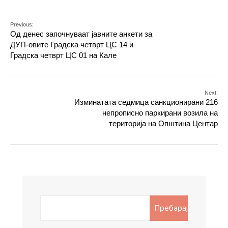
Previous:
Од денес започнуваат јавните анкети за
ДУП-овите Градска четврт ЦС 14 и
Градска четврт ЦС 01 на Кале
Next:
Изминатата седмица санкционирани 216
непрописно паркирани возила на
територија на Општина Центар
Search
Пребарај
for: