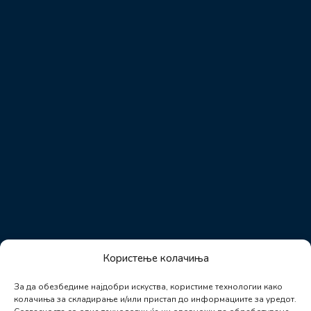
Користење колачиња
За да обезбедиме најдобри искуства, користиме технологии како
колачиња за складирање и/или пристап до информациите за уредот.