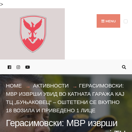
Search
>
for:
Skip
to
MENU
content
HOME
АКТИВНОСТИ
ГЕРАСИМОВСКИ:
МВР ИЗВРШИ УВИД ВО КАТНАТА ГАРАЖА КАЈ
ТЦ „БУЊАКОВЕЦ“ – ОШТЕТЕНИ СЕ ВКУПНО
18 ВОЗИЛА И ПРИВЕДЕНО 1 ЛИЦЕ
Герасимовски: МВР изврши