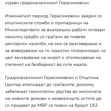
изјави градоначалникот Герасимовски.
Изминатиот период, Герасимовски заедно со
општинските служби и припадници на
Министерството за внатрешни работи оствари
неколку средби со граѓани во повеќе
центарски населби, на кои се разговараше и
за воведување на тн. маалски позорникари, со
цел зачувување на мирот и зголемување на
степенот на безбедност во сите маала.
Градоначалникот Герасимовски и Општина
Центар апелираат до граѓаните, доколку
забележат сомнителни дејства во околината
на нивните домови и живеалишта, истите да
ги пријават до МВР со повик на бројот 192.