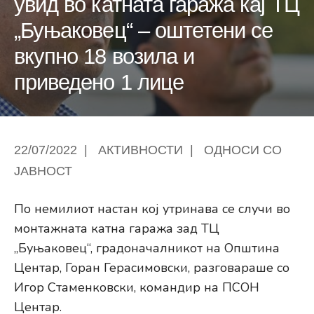
увид во катната гаража кај ТЦ
„Буњаковец“ – оштетени се
вкупно 18 возила и
приведено 1 лице
22/07/2022
|
АКТИВНОСТИ
|
ОДНОСИ СО
ЈАВНОСТ
По немилиот настан кој утринава се случи во
монтажната катна гаража зад ТЦ
„Буњаковец“, градоначалникот на Општина
Центар, Горан Герасимовски, разговараше со
Игор Стаменковски, командир на ПСОН
Центар.