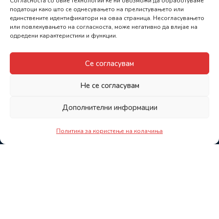
Согласноста со овие технологии ќе ни овозможи да обработуваме
податоци како што се однесувањето на прелистувањето или
единствените идентификатори на оваа страница. Несогласувањето
или повлекувањето на согласноста, може негативно да влијае на
одредени карактеристики и функции.
Се согласувам
Не се согласувам
Дополнителни информации
Политика за користење на колачиња