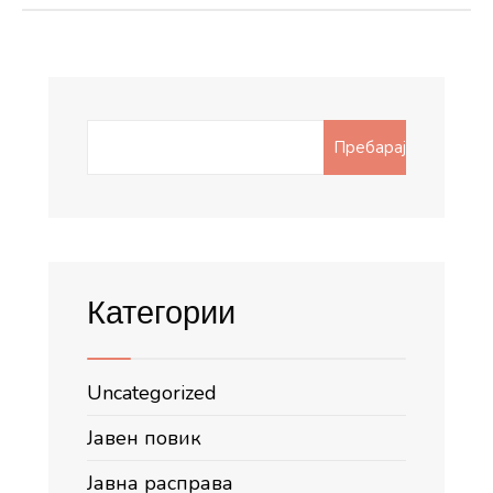
Search
Пребарај
for:
Категории
Uncategorized
Јавен повик
Јавна расправа