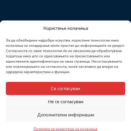
Користење колачиња
За да обезбедиме најдобри искуства, користиме технологии како
колачиња за складирање и/или пристап до информациите за уредот.
Согласноста со овие технологии ќе ни овозможи да обработуваме
податоци како што се однесувањето на прелистувањето или
единствените идентификатори на оваа страница. Несогласувањето
или повлекувањето на согласноста, може негативно да влијае на
одредени карактеристики и функции.
Се согласувам
Не се согласувам
Дополнителни информации
Политика за користење на колачиња