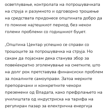
осветлување, контролата на потрошувачката
на струја и разумното и одговорно трошење
на средствата придонесе општината добро да
го помине најтешкиот период, без некои
големи проблеми со годишниот буџет.
„Општина Центар успешно се справи со
трошоците за потрошувачка на струја. Но
сакам да појаснам дека станува збор за
повеќекратно зголемување на сметките, што
на долг рок претставува финансиски проблем
за локалните самоуправи. Затоа мерките
препорачани и конкретните чекори
преземени од Владата, како префрлањето на
училиштата од индустриска на тарифа на
регулиран пазар за електрична енергија