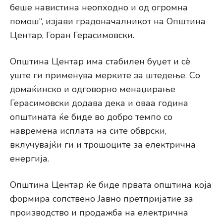
беше навистина неопходно и од огромна
помош“, изјави градоначалникот на Општина
Центар, Горан Герасимовски.
Општина Центар има стабилен буџет и сѐ
уште ги применува мерките за штедење. Со
домаќинско и одговорно менаџирање
Герасимовски додава дека и оваа година
општината ќе биде во добро темпо со
навремена исплата на сите обврски,
вклучувајќи ги и трошоците за електрична
енергија.
Општина Центар ќе биде првата општина која
формира сопствено Јавно претпријатие за
производство и продажба на електрична