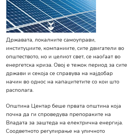
Државата, локалните самоуправи,
институциите, компаниите, сите двигатели во
општеството, но и целиот свет, се наоѓаат во
енергетска криза. Овој е тежок период за сите
држави и секоја се справува на најдобар
начин во однос на капацитетите со кои што
располага.
Општина Центар беше првата општина која
почна да ги спроведува препораките на
Владата за заштеда на електрична енергија.
Соодветното регулирање на уличното