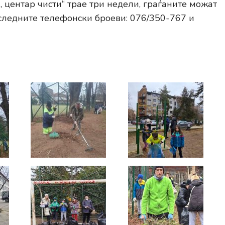
, центар чисти“ трае три недели, граѓаните можат
 следните телефонски броеви: 076/350-767 и