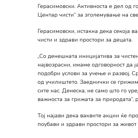
Герасимовски. Активноста е дел од г
Центар чисти“ за зголемување на све
Герасимовски, истакна дека секоја в
чисти и здрави простори за децата.
„Со денешната иницијатива за чисте
највозрасни, имаме одговорност да ј
подобри услови за учење и развој. С
од училиштето. Заеднички се грижим
сите нас. Денеска, не само што го ур
важноста за грижата за природата“, 
Тој најави дека ваквите акции ќе пр
поубави и здрави простори за живот