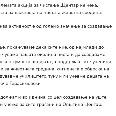
олемата акција за чистење „Центар не чека,
ста за важноста на чистата животна средина.
аква активност е од големо значење за создавање
ње, покажуваме дека сите ние, од најмлади до
а чуваме нашата околина чиста и да создаваме
реќен сум што акцијата ја поддржаа сите ученици
е за животната средина, хигиената е обврска на
едувавме училиштето, туку и ги учевме децата на
рече Герасимовски.
одолжат и во иднина, со цел создавање на уште
 и учење за сите граѓани на Општина Центар.