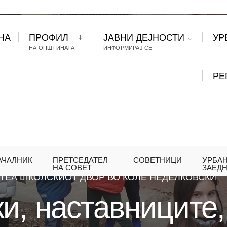
НА
ПРОФИЛ
ЈАВНИ ДЕЈНОСТИ
УР
НА ОПШТИНАТА
ИНФОРМИРАЈ СЕ
РЕ
АЧАЛНИК
ПРЕТСЕДАТЕЛ
СОВЕТНИЦИ
УРБА
СРЕДИНА
,
КОМУНАЛНИ ДЕЈНОСТИ
ГЕРАСИМОВ
НА СОВЕТ
ЗАЕД
ТЕА ШКОЛСКИОТ ДВОР ВО КОЛЕ НЕДЕЛКОВСКИ
и, наставниците,