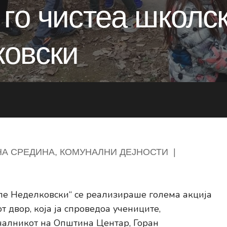
 го чистеа школс
ковски
А СРЕДИНА
,
КОМУНАЛНИ ДЕЈНОСТИ
|
ле Неделковски“ се реализираше голема акција
 двор, која ја спроведоа учениците,
чалникот на Општина Центар, Горан