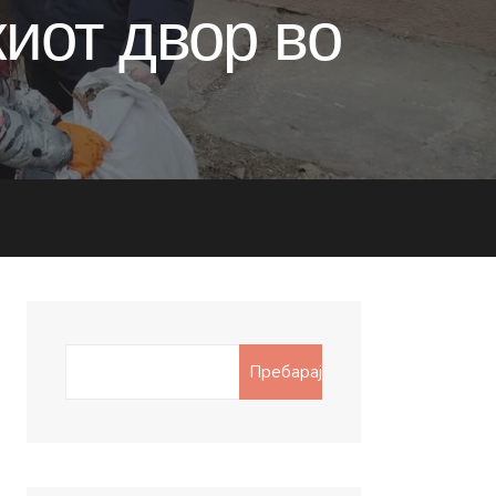
киот двор во
Search
Пребарај
for: