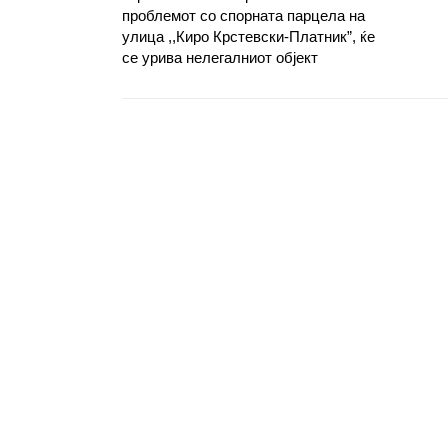
проблемот со спорната парцела на
улица ,,Киро Крстевски-Платник”, ќе
се урива нелегалниот објект