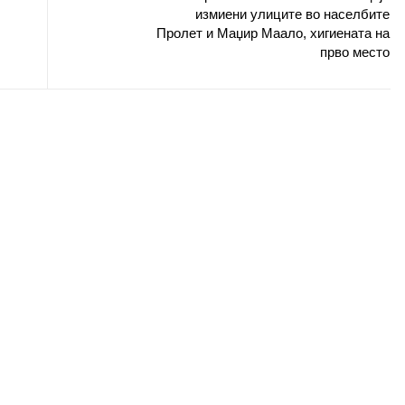
измиени улиците во населбите
Пролет и Маџир Маало, хигиената на
прво местo