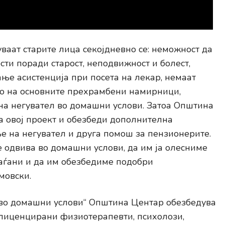
уваат старите лица секојдневно се: неможност да
сти поради старост, неподвижност и болест,
ње асистенција при посета на лекар, немаат
о на основните прехрамбени намирници,
на негувател во домашни услови. Затоа Општина
 овој проект и обезбеди дополнителна
 на негувател и друга помош за пензионерите.
се одвива во домашни услови, да им ја олесниме
раѓани и да им обезбедиме подобри
мовски.
 во домашни услови“ Општина Центар обезбедува
 лиценцирани физиотерапевти, психолози,