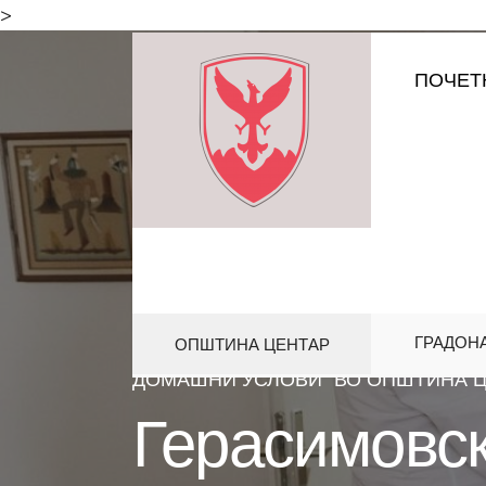
for:
>
Skip
ПОЧЕТ
to
content
ГРАДОН
ОПШТИНА ЦЕНТАР
HOME
АКТИВНОСТИ
,
ПРОЕКТИ
ДОМАШНИ УСЛОВИ“ ВО ОПШТИНА 
Герасимовск