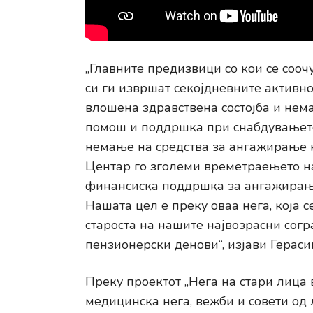
„Главните предизвици со кои се сооч
си ги извршат секојдневните активно
влошена здравствена состојба и нема
помош и поддршка при снабдувањет
немање на средства за ангажирање 
Центар го зголеми времетраењето на
финансиска поддршка за ангажирање
Нашата цел е преку оваа нега, која 
староста на нашите највозрасни сог
пензионерски денови“, изјави Гераси
Преку проектот „Нега на стари лица
медицинска нега, вежби и совети од