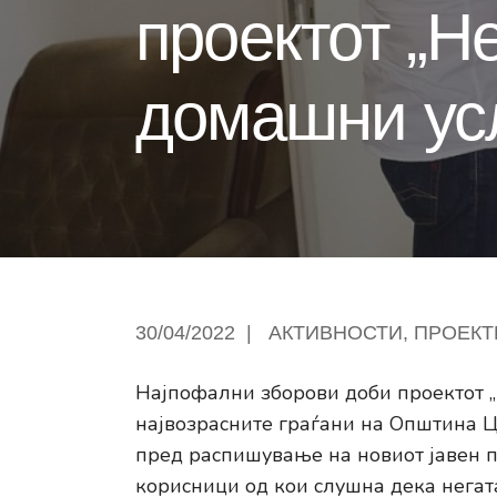
проектот „Н
домашни ус
30/04/2022
|
АКТИВНОСТИ
,
ПРОЕКТ
Најпофални зборови доби проектот „
највозрасните граѓани на Општина Ц
пред распишување на новиот јавен п
корисници од кои слушна дека негат