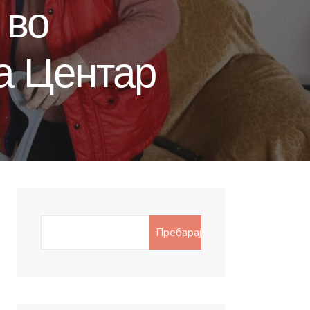
 во
а Центар
Search
Пребарај
for: