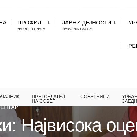
НА
ПРОФИЛ
ЈАВНИ ДЕЈНОСТИ
УР
НА ОПШТИНАТА
ИНФОРМИРАЈ СЕ
РЕ
АЧАЛНИК
ПРЕТСЕДАТЕЛ
СОВЕТНИЦИ
УРБА
ГЕРАСИМОВСКИ: НАЈВИСОКА ОЦЕНКА ЗА ПРОЕК
НА СОВЕТ
ЗАЕД
ЦЕНТАР
и: Највисока оце