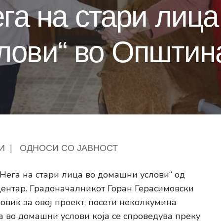
ега на стари лица
лови“ во Општин
И
|
ОДНОСИ СО ЈАВНОСТ
Нега на стари лица во домашни услови“ од
ентар. Градоначалникот Горан Герасимовски
овик за овој проект, посети неколкумина
а во домашни услови која се спроведува преку