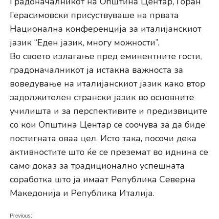
Градоначалникот на Општина Центар, Горан
Герасимовски присуствуваше на првата
Национална конференција за италијанскиот
јазик “Еден јазик, многу можности”.
Во своето излагање пред еминентните гости,
градоначалникот ја истакна важноста за
воведување на италијанскиот јазик како втор
задолжителен странски јазик во основните
училишта и за перспективите и предизвиците
со кои Општина Центар се соочува за да биде
постигната оваа цел. Исто така, посочи дека
активностите што ќе се преземат во иднина се
само доказ за традиционално успешната
соработка што ја имаат Република Северна
Македонија и Република Италија.
Previous: