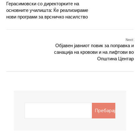
Герасимовски со директорките на
основните училишта: Ќе реализираме
нови програми за врсничко насилство
Next:
Објавен јавниот повик за поправка и
санација на кровови и на лифтови во
Општина Центар
Search
Пребарај
for: