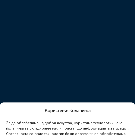
Користење колачиња
За да обезбедиме најдобри искуства, користиме технологии како
колачиња за складирање и/или пристап до информациите за уредот.
Согласноста со овие технологии ќе ни овозможи да обработуваме