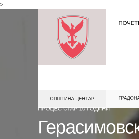
for:
>
Skip
ПОЧЕТ
to
content
ГРАДОН
ОПШТИНА ЦЕНТАР
HOME
СОВЕТ
ГЕРАСИМОВСК
ПРОЦЕС СТАР 10 ГОДИНИ
Герасимовск