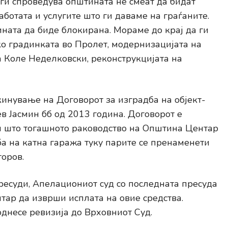
 ги спроведува општината не смеат да бидат
аботата и услугите што ги даваме на граѓаните.
ната да биде блокирана. Мораме до крај да ги
о градинката во Пролет, модернизацијата на
а Коле Неделковски, реконструкцијата на
кинување на Договорот за изградба на објект-
в Јасмин бб од 2013 година. Договорот е
и што тогашното раководство на Општина Центар
ба на катна гаража туку парите се пренаменети
горов.
есуди, Апелациониот суд со последната пресуда
ар да изврши исплата на овие средства.
днесе ревизија до Врховниот Суд.