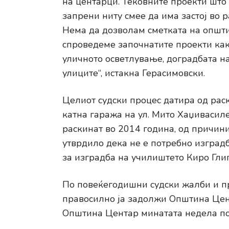
на центарци. Тековните проекти што
запрени ниту смее да има застој во р
Нема да дозволам сметката на општи
спроведеме започнатите проекти как
уличното осветлување, доградбата н
улиците“, истакна Герасимовски.
Целиот судски процес датира од рас
катна гаража на ул. Мито Хаџивасиле
раскинат во 2014 година, од причин
утврдило дека не е потребно изград
за изградба на училиштето Киро Гли
По повеќегодишни судски жалби и пр
правосилно ја задолжи Општина Цент
Општина Центар минатата недела по