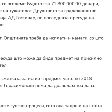
 се зголеми Буџетот за 72.800.000,00 денари,
е на тужителот Друштвото за градежништво,
ја АД Гостивар, по последната пресуда на
и.
, Општината треба да исплати и камати, со што
ресуда што може да биде предмет на присилно
ел.
 сметката за истиот предмет уште во 2018
от Герасимовски нема да дозволам тоа да се
ите судски процеси, сето ова заврши на штета