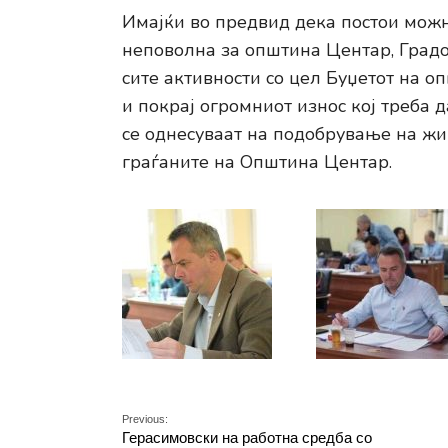
Имајќи во предвид дека постои можн
неповолна за општина Центар, Град
сите активности со цел Буџетот на о
и покрај огромниот износ кој треба 
се однесуваат на подобрување на ж
граѓаните на Општина Центар.
Previous:
Герасимовски на работна средба со