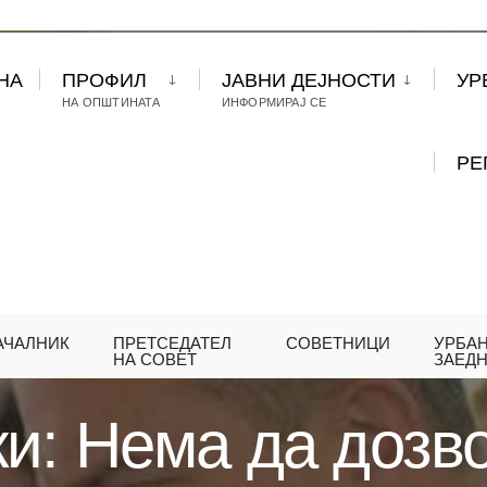
НА
ПРОФИЛ
ЈАВНИ ДЕЈНОСТИ
УР
НА ОПШТИНАТА
ИНФОРМИРАЈ СЕ
РЕ
АЧАЛНИК
ПРЕТСЕДАТЕЛ
СОВЕТНИЦИ
УРБА
И: НЕМА ДА ДОЗВОЛИМЕ ОПШТИНА ЦЕНТАР ДА Б
НА СОВЕТ
ЗАЕД
и: Нема да дозв