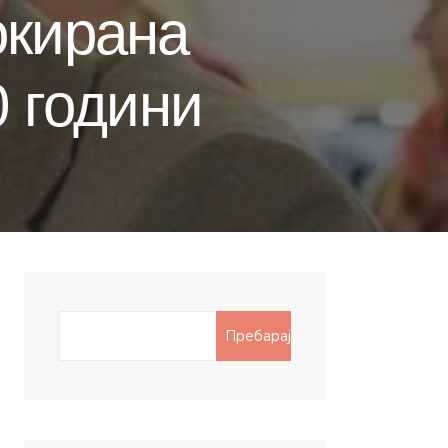
окирана
0 години
Search
Пребарај
for: