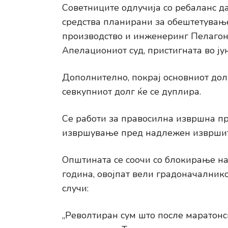
Советниците одлучија со ребаланс да
средства планирани за обештетувањ
производство и инженеринг Пелагони
Апелациониот суд, пристигната во јун
Дополнително, покрај основниот долг
севкупниот долг ќе се дуплира.
Се работи за правосилна извршна п
извршување пред надлежен извршит
Општината се соочи со блокирање на
година, овојпат вели градоначалник
случи:
„Револтиран сум што после маратонск