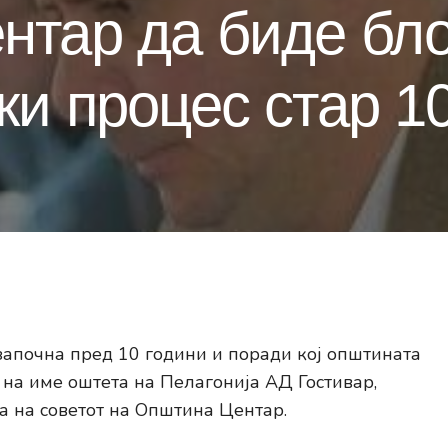
нтар да биде бл
ки процес стар 1
апочна пред 10 години и поради кој општината
 на име оштета на Пелагонија АД Гостивар,
а на советот на Општина Центар.