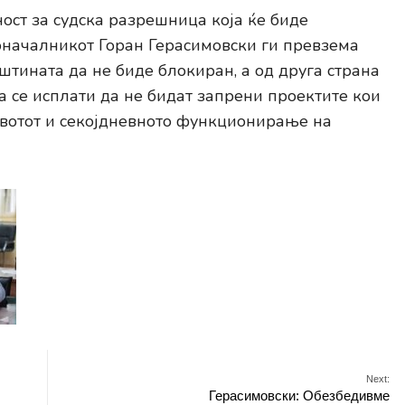
ост за судска разрешница која ќе биде
оначалникот Горан Герасимовски ги превзема
пштината да не биде блокиран, а од друга страна
да се исплати да не бидат запрени проектите кои
ивотот и секојдневното функционирање на
Next:
Герасимовски: Обезбедивме