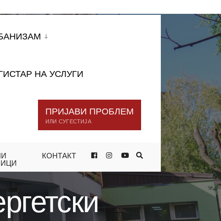
БАНИЗАМ
ГИСТАР НА УСЛУГИ
ПРИЈАВИ ПРОБЛЕМ
ИЛИ СУГЕСТИЈА
НИ
КОНТАКТ
АСАДА ДОБИ ГРАДИНКАТА „13
НИЦИ
ергетски