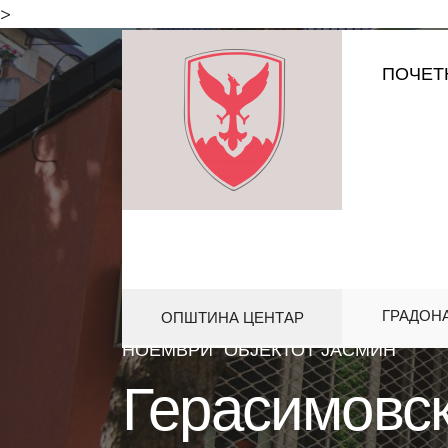
for:
>
Skip
ПОЧЕТ
to
content
ГРАДОН
ОПШТИНА ЦЕНТАР
HOME
ОБРАЗОВАНИЕ
ГЕРАС
НОЕМВРИ“ ОБЈЕКТОТ ЈАСМИН
Герасимовск