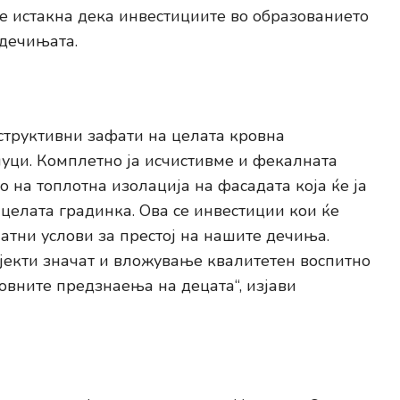
де истакна дека инвестициите во образованието
 дечињата.
структивни зафати на целата кровна
луци. Комплетно ја исчистивме и фекалната
 на топлотна изолација на фасадата која ќе ја
целата градинка. Ова се инвестиции кои ќе
атни услови за престој на нашите дечиња.
екти значат и вложување квалитетен воспитно
овните предзнаења на децата“, изјави