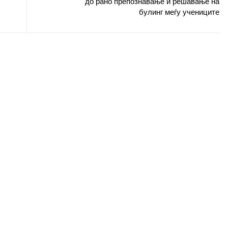
до рано препознавање и решавање на
булинг меѓу учениците