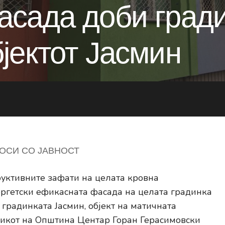
сада доби гради
јектот Јасмин
ОСИ СО ЈАВНОСТ
уктивните зафати на целата кровна
ергетски ефикасната фасада на целата градинка
градинката Јасмин, објект на матичната
никот на Општина Центар Горан Герасимовски