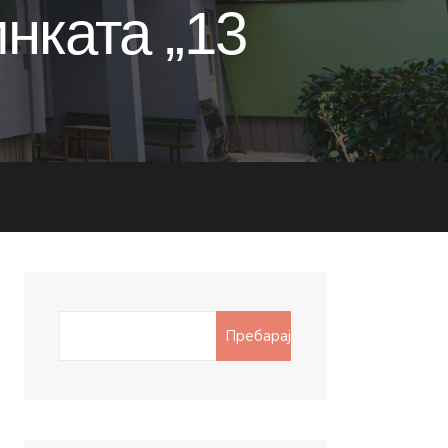
нката „13
Search
Пребарај
for: