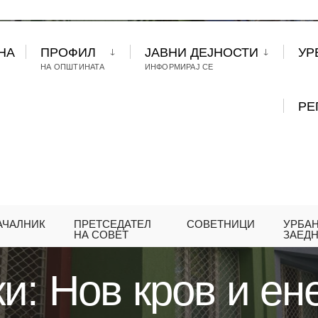
НА
ПРОФИЛ
ЈАВНИ ДЕЈНОСТИ
УР
НА ОПШТИНАТА
ИНФОРМИРАЈ СЕ
РЕ
АЧАЛНИК
ПРЕТСЕДАТЕЛ
СОВЕТНИЦИ
УРБА
ИМОВСКИ: НОВ КРОВ И ЕНЕРГЕТСКИ ЕФИКАСНА Ф
НА СОВЕТ
ЗАЕД
и: Нов кров и ен