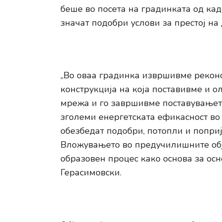
беше во посета на градинката од ка
значат подобри услови за престој на
„Во оваа градинка извршивме рекон
конструкција на која поставивме и о
мрежа и го завршивме поставувањето
зголеми енергетската ефикасност во 
обезбедат подобри, потопли и поприј
Вложувањето во предучилишните обј
образовен процес како основа за осн
Герасимовски.