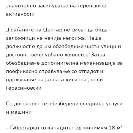
значително засилување на теренските
активности.
„Граѓаните на Центар не смеат да бидат
заложници на нечија негрижа. Наша
должност е да им обезбедиме чисти улици и
достоинствено урбано живеење. Затоа
обезбедивме дополнителна механизација за
поефикасно справување со отпадот и
одржување на јавната хигиена“, вели
Герасимовски.
Со договорот се обезбедени следниве услуги
и машини:
– Ѓубретарки со капацитет од минимум 18 м³