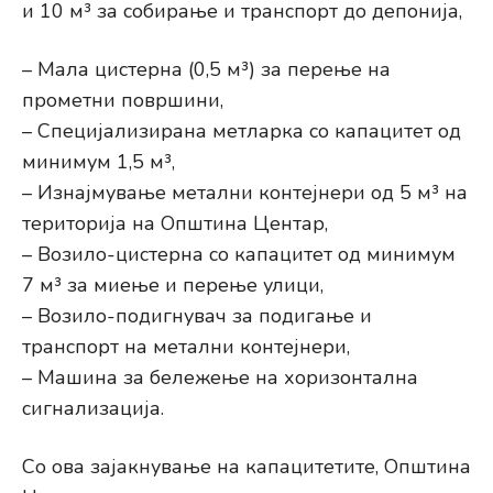
и 10 м³ за собирање и транспорт до депонија,
– Мала цистерна (0,5 м³) за перење на
прометни површини,
– Специјализирана метларка со капацитет од
минимум 1,5 м³,
– Изнајмување метални контејнери од 5 м³ на
територија на Општина Центар,
– Возило-цистерна со капацитет од минимум
7 м³ за миење и перење улици,
– Возило-подигнувач за подигање и
транспорт на метални контејнери,
– Машина за бележење на хоризонтална
сигнализација.
Со ова зајакнување на капацитетите, Општина