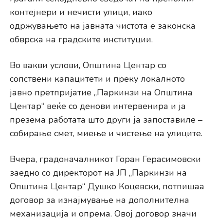
контејнери и нечисти улици, иако
одржувањето на јавната чистота е законска
обврска на градските институции.
Во вакви услови, Општина Центар со
сопствени капацитети и преку локалното
јавно претпријатие „Паркинзи на Општина
Центар“ веќе со денови интервенира и ја
презема работата што други ја запоставиле –
собирање смет, миење и чистење на улиците.
Вчера, градоначалникот Горан Герасимовски
заедно со директорот на ЈП „Паркинзи на
Општина Центар“ Душко Коцевски, потпишаа
договор за изнајмување на дополнителна
механизација и опрема. Овој договор значи