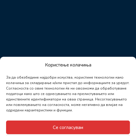
Користење колачиња
За да обезбедиме најдобри искуства, користиме технологии како
колачиња за складирање и/или пристап до информациите за уредот.
Согласноста со овие технологии ќе ни овозможи да обработуваме
податоци како што се однесувањето на прелистувањето или
единствените идентификатори на оваа страница. Несогласувањето
или повлекувањето на согласноста, може негативно да влијае на
одредени карактеристики и функции.
Се согласувам