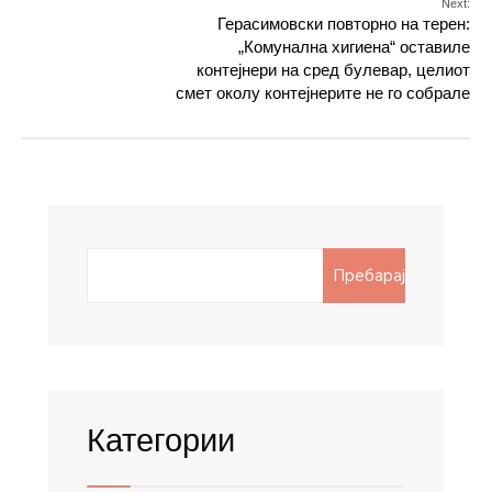
Next:
Герасимовски повторно на терен:
„Комунална хигиена“ оставиле
контејнери на сред булевар, целиот
смет околу контејнерите не го собрале
Search
Пребарај
for:
Категории