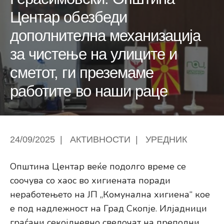
Центар обезбеди
дополнителна механизација
за чистење на улиците и
сметот, ги преземаме
работите во наши раце
24/09/2025
|
АКТИВНОСТИ
|
УРЕДНИК
Општина Центар веќе подолго време се
соочува со хаос во хигиената поради
неработењето на ЈП „Комунална хигиена“ кое
е под надлежност на Град Скопје. Илјадници
граѓани секојдневно сведочат на преполни