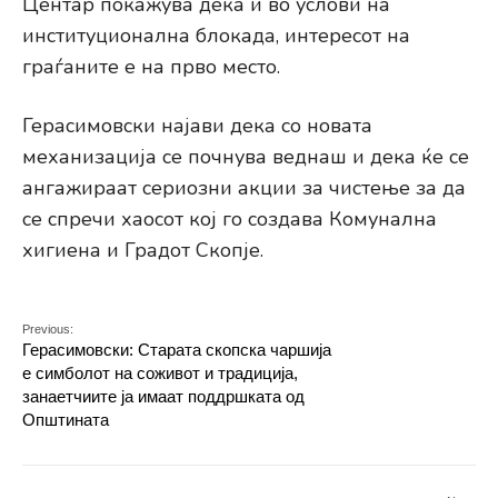
Центар покажува дека и во услови на
институционална блокада, интересот на
граѓаните е на прво место.
Герасимовски најави дека со новата
механизација се почнува веднаш и дека ќе се
ангажираат сериозни акции за чистење за да
се спречи хаосот кој го создава Комунална
хигиена и Градот Скопје.
Previous:
Герасимовски: Старата скопска чаршија
е симболот на соживот и традиција,
занаетчиите ја имаат поддршката од
Општината