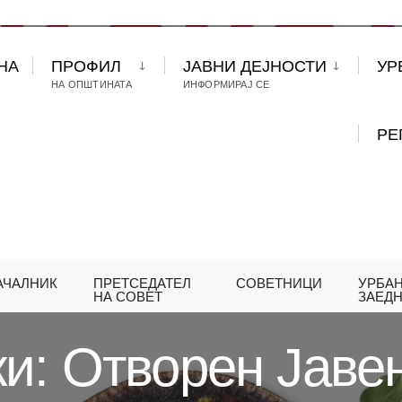
НА
ПРОФИЛ
ЈАВНИ ДЕЈНОСТИ
УР
НА ОПШТИНАТА
ИНФОРМИРАЈ СЕ
РЕ
АЧАЛНИК
ПРЕТСЕДАТЕЛ
СОВЕТНИЦИ
УРБА
КИ: ОТВОРЕН ЈАВЕН ПОВИК ЗА „НОЖ И ВИЉУШКА
НА СОВЕТ
ЗАЕД
и: Отворен Јавен