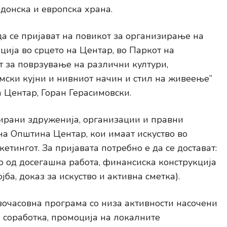
донска и европска храна.
да се пријават на повикот за организирање на
ија во срцето на Центар, во Паркот на
т за поврзување на различни култури,
мски кујни и нивниот начин и стил на живеење”
 Центар, Горан Герасимовски.
рирани здруженија, организации и правни
 на Општина Центар, кои имаат искуство во
кетингот. За пријавата потребно е да се достават:
о од досегашна работа, финансиска конструкција
јба, доказ за искуство и активна сметка).
вочасовна програма со низа активности насочени
соработка, промоција на локалните