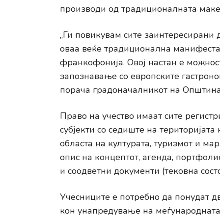
производи од традиционалната маке
„Ги повикувам сите заинтересирани 
оваа веќе традиционална манифестац
франкофонија. Овој настан e можнос
запознавање со европските гастроно
порача градоначалникот на Општина
Право на учество имаат сите регист
субјекти со седиште на територијата
областа на културата, туризмот и мар
опис на концептот, агенда, портфоли
и соодветни документи (тековна состо
Учесниците е потребно да понудат д
кон унапредување на меѓународната 