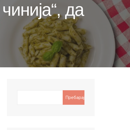
чинија“, да
Search
Пребарај
for: