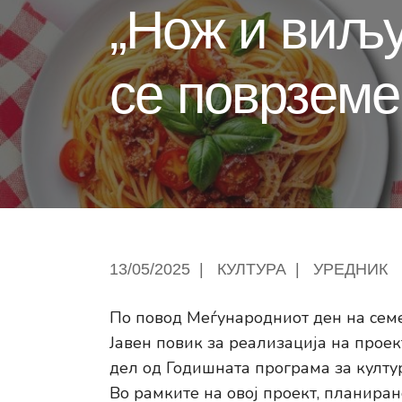
„Нож и виљу
се поврземе
13/05/2025
|
КУЛТУРА
|
УРЕДНИК
По повод Меѓународниот ден на сем
Јавен повик за реализација на проек
дел од Годишната програма за култу
Во рамките на овој проект, планира