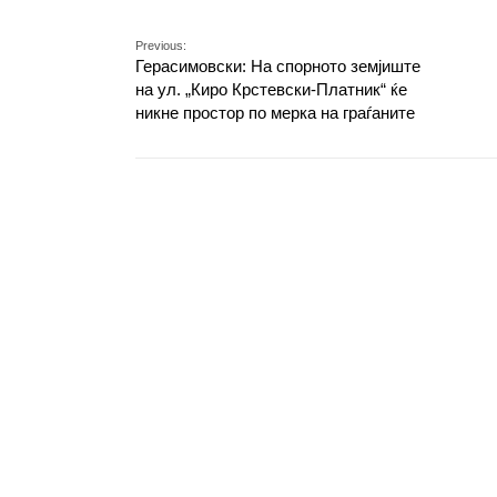
Previous:
Герасимовски: На спорното земјиште
на ул. „Киро Крстевски-Платник“ ќе
никне простор по мерка на граѓаните