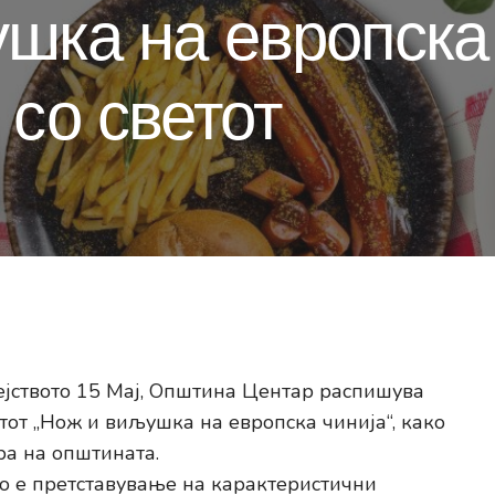
шка на европска 
 со светот
ејството 15 Мај, Општина Центар распишува
тот „Нож и виљушка на европска чинија“, како
ра на општината.
но е претставување на карактеристични