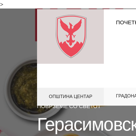
for:
>
Skip
ПОЧЕТ
to
content
ГРАДОН
ОПШТИНА ЦЕНТАР
HOME
КУЛТУРА
ГЕРАСИМОВС
ПОВРЗЕМЕ СО СВЕТОТ
Герасимовск