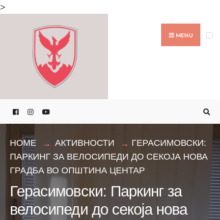
Search
>
for:
Skip
to
MENU
content
HOME
АКТИВНОСТИ
ГЕРАСИМОВСКИ:
ПАРКИНГ ЗА ВЕЛОСИПЕДИ ДО СЕКОЈА НОВА
ГРАДБА ВО ОПШТИНА ЦЕНТАР
Герасимовски: Паркинг за
велосипеди до секоја нова