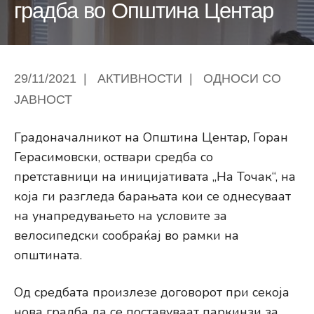
градба во Општина Центар
29/11/2021
|
АКТИВНОСТИ
|
ОДНОСИ СО
ЈАВНОСТ
Градоначалникот на Општина Центар, Горан
Герасимовски, оствари средба со
претставници на иницијативата „На Точак“, на
која ги разгледа барањата кои се однесуваат
на унапредувањето на условите за
велосипедски сообраќај во рамки на
општината.
Од средбата произлезе договорот при секоја
нова градба да се поставуваат паркинзи за