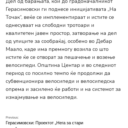
Дел од барањата, кои до градоначалникот
Герасимовски ги поднесе иницијативата „На
Точак“, веќе се имплементираат и истите се
однесуваат на слободни тротоари и
квалитетен јавен простор, затворање на дел
од улиците за сообраќај, особено во Дебар
Маало, каде има премногу возила со што
истите ќе се отворат за пешачење и возење
велосипеди. Општина Центар и во следниот
период со посилно темпо ќе продолжи да
субвенционира велосипеди и велосипедска
опрема и засилено ќе работи и на системот за
изнајмување на велосипеди.
Previous:
Герасимовски: Проектот „Нега за стари