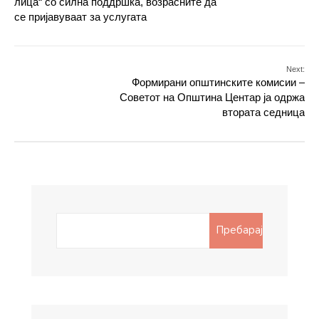
лица“ со силна поддршка, возрасните да
се пријавуваат за услугата
Next:
Формирани општинските комисии –
Советот на Општина Центар ја одржа
втората седница
Search
Пребарај
for: