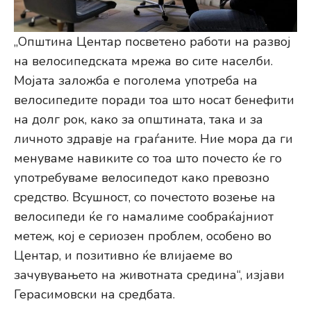
„Општина Центар посветено работи на развој
на велосипедската мрежа во сите населби.
Мојата заложба е поголема употреба на
велосипедите поради тоа што носат бенефити
на долг рок, како за општината, така и за
личното здравје на граѓаните. Ние мора да ги
менуваме навиките со тоа што почесто ќе го
употребуваме велосипедот како превозно
средство. Всушност, со почестото возење на
велосипеди ќе го намалиме сообраќајниот
метеж, кој е сериозен проблем, особено во
Центар, и позитивно ќе влијаеме во
зачувувањето на животната средина“, изјави
Герасимовски на средбата.