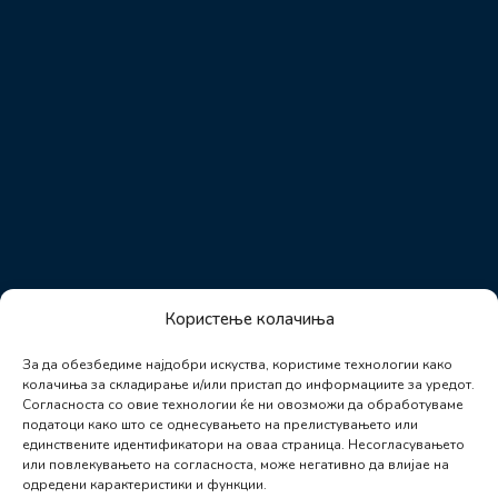
Користење колачиња
За да обезбедиме најдобри искуства, користиме технологии како
колачиња за складирање и/или пристап до информациите за уредот.
Согласноста со овие технологии ќе ни овозможи да обработуваме
податоци како што се однесувањето на прелистувањето или
единствените идентификатори на оваа страница. Несогласувањето
или повлекувањето на согласноста, може негативно да влијае на
одредени карактеристики и функции.