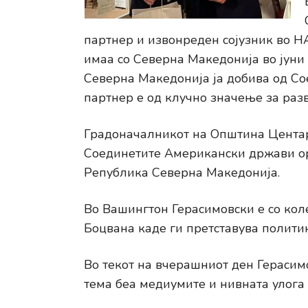
партнер и извонреден сојузник во Н
имаа со Северна Македонија во јун
Северна Македонија ја добива од С
партнер е од клучно значење за разв
Градоначалникот на Општина Центар 
Соединетите Американски држави о
Република Северна Македонија.
Во Вашингтон Герасимовски е со коле
Боцвана каде ги претставува полити
Во текот на вчерашниот ден Герасим
тема беа медиумите и нивната улога 