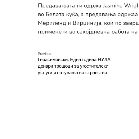
Предавањата ги одржа Jasmine Wrigh
во Белата куќа, а предавања одржаа
Мериленд и Вирџинија, кои по заврш
применети во секојдневна работа на
Previous:
Герасимовски: Една година НУЛА
денари трошоци за угостителски
услуги и патувања во странство