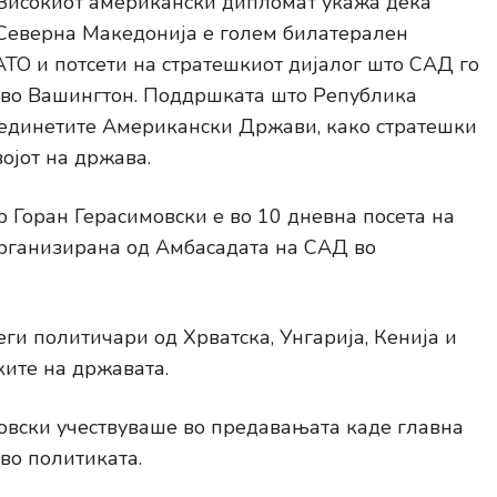
Високиот американски дипломат укажа дека
Северна Македонија е голем билатерален
АТО и потсети на стратешкиот дијалог што САД го
и во Вашингтон. Поддршката што Република
оединетите Американски Држави, како стратешки
ојот на држава.
Горан Герасимовски е во 10 дневна посета на
рганизирана од Амбасадата на САД во
ги политичари од Хрватска, Унгарија, Кенија и
ките на државата.
овски учествуваше во предавањата каде главна
во политиката.