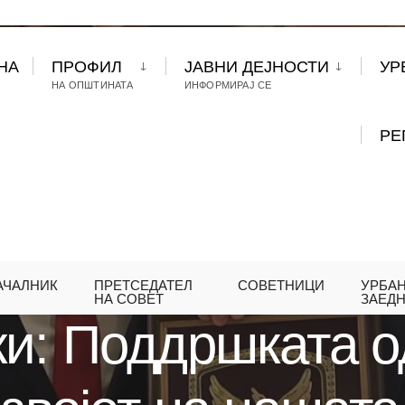
НА
ПРОФИЛ
ЈАВНИ ДЕЈНОСТИ
УР
НА ОПШТИНАТА
ИНФОРМИРАЈ СЕ
РЕ
АЧАЛНИК
ПРЕТСЕДАТЕЛ
СОВЕТНИЦИ
УРБА
МОВСКИ: ПОДДРШКАТА ОД САД Е КЛУЧНА ЗА РАЗ
НА СОВЕТ
ЗАЕД
ки: Поддршката о