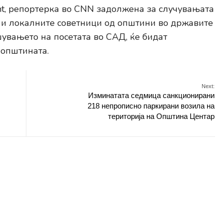
t, репортерка во CNN задолжена за случувањата
 и локалните советници од општини во државите
увањето на посетата во САД, ќе бидат
 општината.
Next:
Изминатата седмица санкционирани
218 непрописно паркирани возила на
територија на Општина Центар