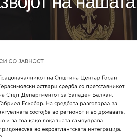
звојот на нашата
СИ СО ЈАВНОСТ
Градоначалникот на Општина Центар Горан
Герасимовски оствари средба со претставникот
на Стејт Департментот за Западен Балкан,
Габриел Ескобар. На средбата разговараа за
актуелната состојба во регионот и во државата,
но и за тоа како локалната самоуправа
придонесува во евроатлантската интеграција.