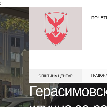
for:
>
Skip
ПОЧЕТ
to
content
ГРАДОН
ОПШТИНА ЦЕНТАР
HOME
АКТИВНОСТИ
ГЕРАСИ
Герасимовс