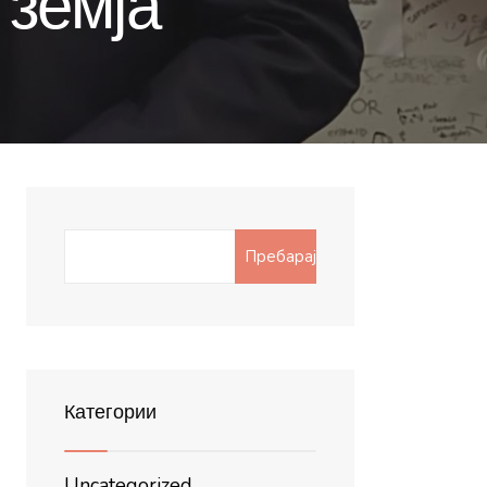
 земја
Search
Пребарај
for:
Категории
Uncategorized