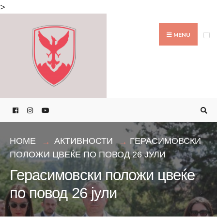
Search
>
for:
Skip
to
MENU
content
HOME
АКТИВНОСТИ
ГЕРАСИМОВСКИ
ПОЛОЖИ ЦВЕЌЕ ПО ПОВОД 26 ЈУЛИ
Герасимовски положи цвеќе
по повод 26 јули