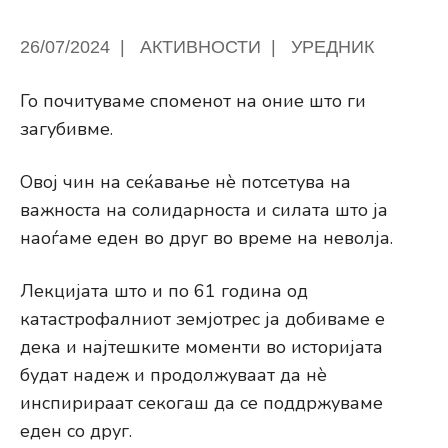
26/07/2024
|
АКТИВНОСТИ
|
УРЕДНИК
Го почитуваме споменот на оние што ги
загубивме.
Овој чин на сеќавање нè потсетува на
важноста на солидарноста и силата што ја
наоѓаме еден во друг во време на неволја.
Лекцијата што и по 61 година од
катастрофалниот земјотрес ја добиваме е
дека и најтешките моменти во историјата
будат надеж и продолжуваат да нè
инспирираат секогаш да се поддржуваме
еден со друг.