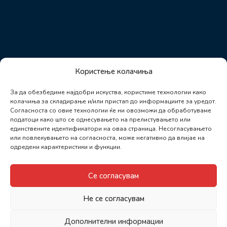
Користење колачиња
За да обезбедиме најдобри искуства, користиме технологии како
колачиња за складирање и/или пристап до информациите за уредот.
Согласноста со овие технологии ќе ни овозможи да обработуваме
податоци како што се однесувањето на прелистувањето или
единствените идентификатори на оваа страница. Несогласувањето
или повлекувањето на согласноста, може негативно да влијае на
одредени карактеристики и функции.
Се согласувам
Не се согласувам
Дополнителни информации