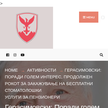
Search
>
for:
Skip
to
MENU
content
HOME
АКТИВНОСТИ
ГЕРАСИМОВСКИ:
ПОРАДИ ГОЛЕМ ИНТЕРЕС, ПРОДОЛЖЕН
РОКОТ ЗА ЗАКАЖУВАЊЕ НА БЕСПЛАТНИ
СТОМАТОЛОШКИ
УСЛУГИ ЗА ПЕНЗИОНЕРИ
Герасимовски: Поради голем