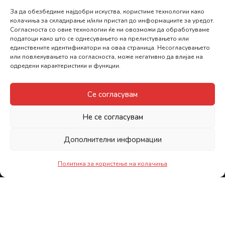
За да обезбедиме најдобри искуства, користиме технологии како
колачиња за складирање и/или пристап до информациите за уредот.
Согласноста со овие технологии ќе ни овозможи да обработуваме
податоци како што се однесувањето на прелистувањето или
единствените идентификатори на оваа страница. Несогласувањето
или повлекувањето на согласноста, може негативно да влијае на
одредени карактеристики и функции.
Се согласувам
Не се согласувам
Дополнителни информации
Политика за користење на колачиња