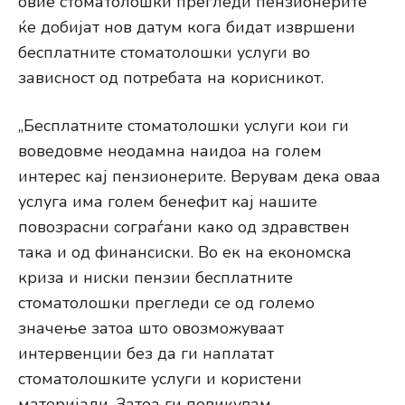
овие стоматолошки прегледи пензионерите
ќе добијат нов датум кога бидат извршени
бесплатните стоматолошки услуги во
зависност од потребата на корисникот.
„Бесплатните стоматолошки услуги кои ги
воведовме неодамна наидоа на голем
интерес кај пензионерите. Верувам дека оваа
услуга има голем бенефит кај нашите
повозрасни сограѓани како од здравствен
така и од финансиски. Во ек на економска
криза и ниски пензии бесплатните
стоматолошки прегледи се од големо
значење затоа што овозможуваат
интервенции без да ги наплатат
стоматолошките услуги и користени
материјали. Затоа ги повикувам