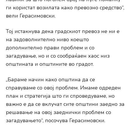
ги користат возилата како превозно средство“,
вели Герасимовски.
Тој истакнува дека градскиот превоз не ни е
на задоволнително ниво коешто
дополнително прави проблем и со
загадување, но и со сообраќаен хаос низ
општината и општините во градот.
„Бараме начин како општина да се
справуваме со овој проблем. Имаме одреден
план и стратегија што ги спроведуваме, но
важно е да се вклучат сите општини заедно за
решавање на овој заеднички проблем со
загадувањето“, посочува Герасимовски.