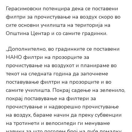
Герасимовски потенцира дека се поставени
филтри за прочистување на воздух скоро во
сите основни училишта на територија на
Општина Центар и со самите градинки.
„Дополнително, во градинките се поставени
НАНО филтри на прозорците за
прочистување на воздухот и планираме во
текот на следната година да започнеме
поставување филтри на прозорците и во
самите училишта. Покрај садење на зеленило,
покрај поставување на филтери за
прочистување и надворешно прочистување
на воздух, бараме начин да преку субвенции
на тротинети и велосипеди ги менуваме
навики за што поголем број на луѓе помалку