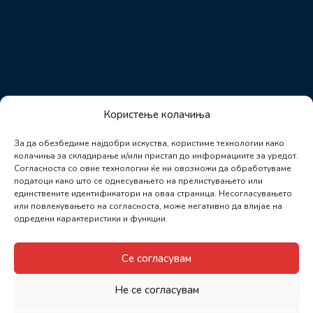
Користење колачиња
За да обезбедиме најдобри искуства, користиме технологии како
колачиња за складирање и/или пристап до информациите за уредот.
Согласноста со овие технологии ќе ни овозможи да обработуваме
податоци како што се однесувањето на прелистувањето или
единствените идентификатори на оваа страница. Несогласувањето
или повлекувањето на согласноста, може негативно да влијае на
одредени карактеристики и функции.
Се согласувам
Не се согласувам