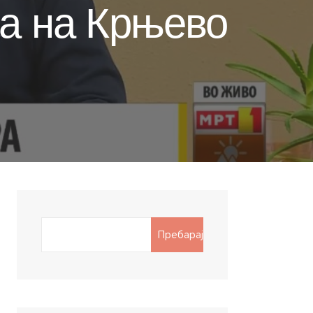
ја на Крњево
Search
Пребарај
for: