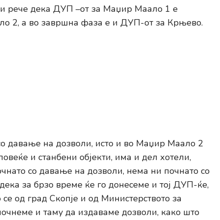
ки рече дека ДУП –от за Маџир Маало 1 е
ало 2, а во завршна фаза е и ДУП-от за Крњево.
со давање на дозволи, исто и во Маџир Маало 2
повеќе и станбени објекти, има и дел хотели,
чнато со давање на дозволи, нема ни почнато со
ека за брзо време ќе го донесеме и тој ДУП-ќе,
се од град Скопје и од Министерството за
почнеме и таму да издаваме дозволи, како што