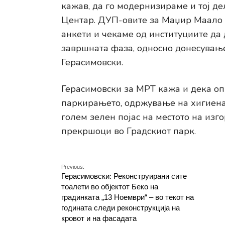
кажав, да го модернизираме и тој де
Центар. ДУП-овите за Маџир Маало 1
анкети и чекаме од институциите да
завршната фаза, односно донесување 
Герасимовски.
Герасимовски за МРТ кажа и дека о
паркирањето, одржување на хигиенат
голем зелен појас на местото на изг
прекршоци во Градскиот парк.
Previous:
Герасимовски: Реконструирани сите
тоалети во објектот Беко на
градинката „13 Ноември“ – во текот на
годината следи реконструкција на
кровот и на фасадата