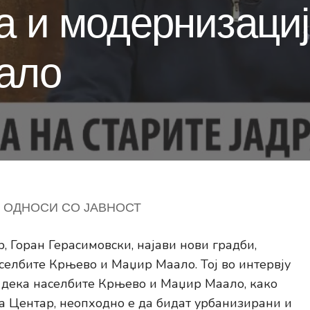
а и модернизаци
ало
ОДНОСИ СО ЈАВНОСТ
 Горан Герасимовски, најави нови градби,
селбите Крњево и Маџир Маало. Тој во интервју
 дека населбите Крњево и Маџир Маало, како
а Центар, неопходно е да бидат урбанизирани и