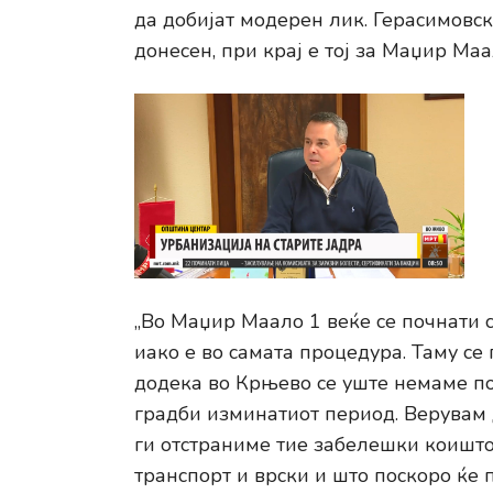
да добијат модерен лик. Герасимовс
донесен, при крај е тој за Маџир Ма
„Во Маџир Маало 1 веќе се почнати 
иако е во самата процедура. Таму се 
додека во Крњево се уште немаме по
градби изминатиот период. Верувам д
ги отстраниме тие забелешки коишто 
транспорт и врски и што поскоро ќе 