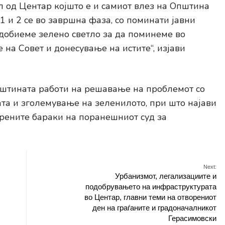
л од Центар којшто е и самиот влез на Општина
 и 2 се во завршна фаза, со поминати јавни
 добиеме зелено светло за да поминеме во
на Совет и донесување на истите“, изјави
пштината работи на решавање на проблемот со
а и зголемување на зеленилото, при што најави
орените бараки на поранешниот суд за
Next:
Урбанизмот, легализациите и
подобрувањето на инфраструктурата
во Центар, главни теми на отворениот
ден на граѓаните и градоначалникот
Герасимовски