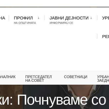
НА
ПРОФИЛ
ЈАВНИ ДЕЈНОСТИ
УР
НА ОПШТИНАТА
ИНФОРМИРАЈ СЕ
РЕ
АЧАЛНИК
ПРЕТСЕДАТЕЛ
СОВЕТНИЦИ
УРБА
ЕРАСИМОВСКИ: ПОЧНУВАМЕ СО УРБАНИЗАЦИЈА 
НА СОВЕТ
ЗАЕД
и: Почнуваме со