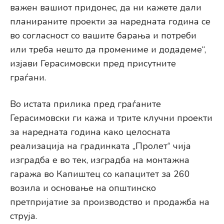
важен вашиот придонес, да ни кажете дали
планираните проекти за наредната година се
во согласност со вашите барања и потреби
или треба нешто да промениме и додадеме“,
изјави Герасимовски пред присутните
граѓани.
Во истата прилика пред граѓаните
Герасимовски ги кажа и трите клучни проекти
за наредната година како целосната
реализација на градинката „Пролет“ чија
изградба е во тек, изградба на монтажна
гаража во Капиштец со капацитет за 260
возила и основање на општинско
претпријатие за производство и продажба на
струја.