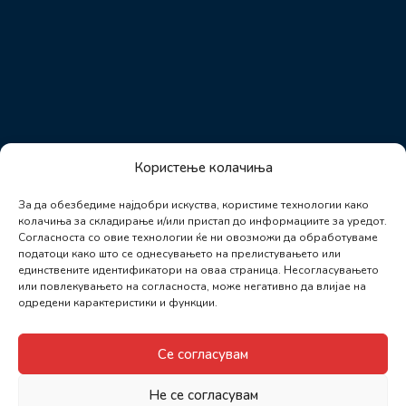
Користење колачиња
За да обезбедиме најдобри искуства, користиме технологии како
колачиња за складирање и/или пристап до информациите за уредот.
Согласноста со овие технологии ќе ни овозможи да обработуваме
податоци како што се однесувањето на прелистувањето или
единствените идентификатори на оваа страница. Несогласувањето
или повлекувањето на согласноста, може негативно да влијае на
одредени карактеристики и функции.
Се согласувам
Не се согласувам