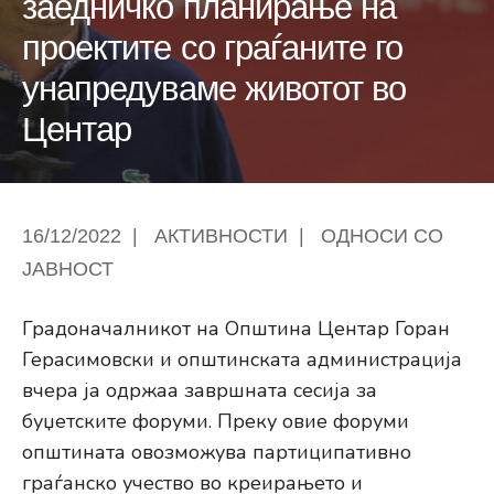
заедничко планирање на
проектите со граѓаните го
унапредуваме животот во
Центар
16/12/2022
|
АКТИВНОСТИ
|
ОДНОСИ СО
ЈАВНОСТ
Градоначалникот на Општина Центар Горан
Герасимовски и општинската администрација
вчера ја одржаа завршната сесија за
буџетските форуми. Преку овие форуми
општината овозможува партиципативно
граѓанско учество во креирањето и