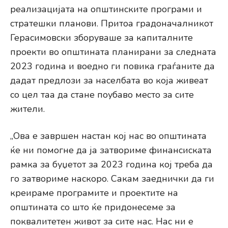
реализацијата на општинските програми и
стратешки планови. Притоа градоначалникот
Герасимовски зборуваше за капиталните
проекти во општината планирани за следната
2023 година и воедно ги повика граѓаните да
дадат предлози за населбата во која живеат
со цел таа да стане поубаво место за сите
жители.
„Ова е завршен настан кој нас во општината
ќе ни помогне да ја затвориме финансиската
рамка за буџетот за 2023 година кој треба да
го затвориме наскоро. Сакам заеднички да ги
креираме програмите и проектите на
општината со што ќе придонесеме за
поквалитетен живот за сите нас. Нас ни е