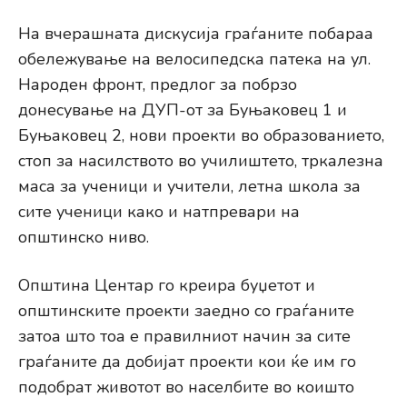
На вчерашната дискусија граѓаните побараа
обележување на велосипедска патека на ул.
Народен фронт, предлог за побрзо
донесување на ДУП-от за Буњаковец 1 и
Буњаковец 2, нови проекти во образованието,
стоп за насилството во училиштето, тркалезна
маса за ученици и учители, летна школа за
сите ученици како и натпревари на
општинско ниво.
Општина Центар го креира буџетот и
општинските проекти заедно со граѓаните
затоа што тоа е правилниот начин за сите
граѓаните да добијат проекти кои ќе им го
подобрат животот во населбите во коишто