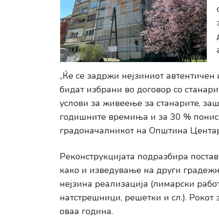
„Ќе се задржи нејзиниот автентичен и
бидат избрани во договор со станар
услови за живеење за станарите, за
годишните времиња и за 30 % пониск
градоначалникот на Општина Центар
Реконструкцијата подразбира постав
како и изведување на други градежн
нејзина реализација (лимарски рабо
натстрешници, решетки и сл.). Рокот 
оваа година.