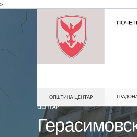
for:
>
Skip
ПОЧЕТ
to
content
ГРАДОН
ОПШТИНА ЦЕНТАР
HOME
АКТИВНОСТИ
ГЕРАСИ
ЦЕНТАР
Герасимовск