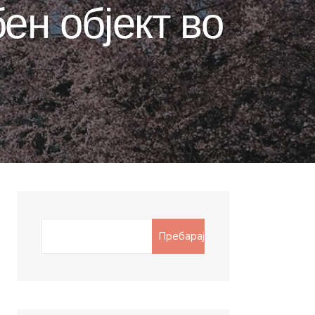
ен објект во
Search
Пребарај
for: