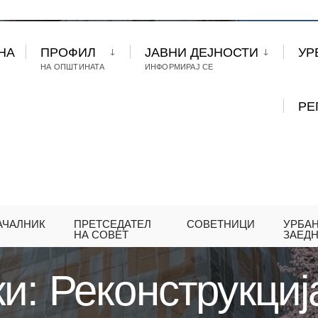
НА
ПРОФИЛ
ЈАВНИ ДЕЈНОСТИ
УР
НА ОПШТИНАТА
ИНФОРМИРАЈ СЕ
РЕ
АЧАЛНИК
ПРЕТСЕДАТЕЛ
СОВЕТНИЦИ
УРБА
МОВСКИ: РЕКОНСТРУКЦИЈА НА ФАСАДАТА НА УШТ
НА СОВЕТ
ЗАЕД
и: Реконструкциј