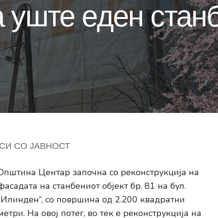
 уште еден станб
СИ СО ЈАВНОСТ
Општина Центар започна со реконструкција на
фасадата на станбениот објект бр. 81 на бул.
„Илинден“, со површина од 2.200 квадратни
метри. На овој потег, во тек е реконструкција на