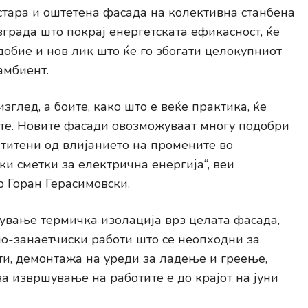
стара и оштетена фасада на колективна станбена
зграда што покрај енергетската ефикасност, ќе
добие и нов лик што ќе го збогати целокупниот
амбиент.
зглед, а боите, како што е веќе практика, ќе
ите. Новите фасади овозможуваат многу подобри
штитени од влијанието на промените во
и сметки за електрична енергија“, веи
 Горан Герасимовски.
ување термичка изолација врз целата фасада,
о-занаетчиски работи што се неопходни за
ти, демонтажа на уреди за ладење и греење,
за извршување на работите е до крајот на јуни