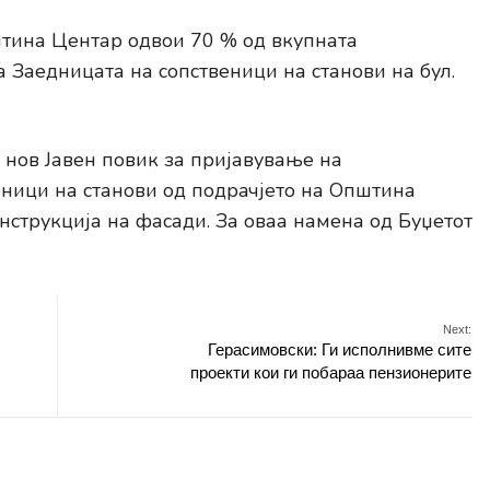
штина Центар одвои 70 % од вкупната
а Заедницата на сопственици на станови на бул.
 нов Јавен повик за пријавување на
ници на станови од подрaчјето на Општина
струкција на фасади. За оваа намена од Буџетот
Next:
Герасимовски: Ги исполнивме сите
проекти кои ги побараа пензионерите