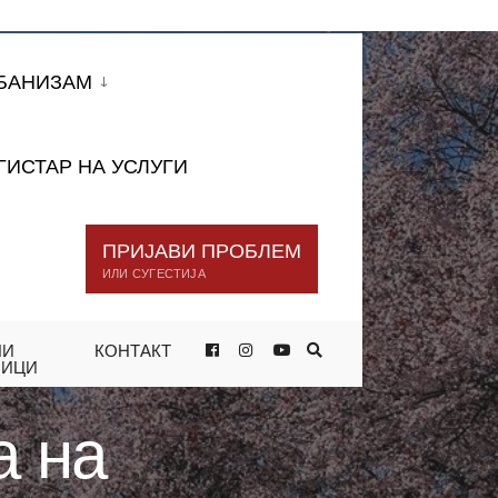
БАНИЗАМ
ГИСТАР НА УСЛУГИ
ПРИЈАВИ ПРОБЛЕМ
ИЛИ СУГЕСТИЈА
НИ
КОНТАКТ
Е ЕДЕН СТАНБЕН ОБЈЕКТ ВО
НИЦИ
а на