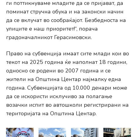
ги поттикнуваме младите да се пријават, да
поминат стручна обука и на законски начин
да се вклучат во сообраќајот. Безбедноста на
улиците е наш приоритет!“, порача
градоначалникот Герасимовски.
Право на субвенција имаат сите млади кои во
текот на 2025 година ќе наполнат 18 години,
односно се родени во 2007 година и се
жители на Општина Центар најмалку една
година. Субвенцијата од 10.000 денари може
да се искористи исклучиво за полагање
возачки испит во автошколи регистрирани на
територијата на Општина Центар.