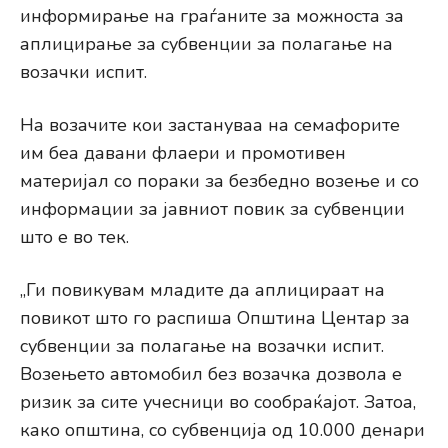
информирање на граѓаните за можноста за
аплицирање за субвенции за полагање на
возачки испит.
На возачите кои застануваа на семафорите
им беа давани флаери и промотивен
материјал со пораки за безбедно возење и со
информации за јавниот повик за субвенции
што е во тек.
„Ги повикувам младите да аплицираат на
повикот што го распиша Општина Центар за
субвенции за полагање на возачки испит.
Возењето автомобил без возачка дозвола е
ризик за сите учесници во сообраќајот. Затоа,
како општина, со субвенција од 10.000 денари