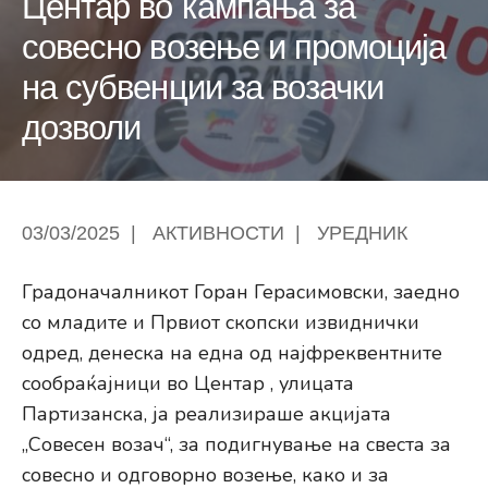
Центар во кампања за
совесно возење и промоција
на субвенции за возачки
дозволи
03/03/2025
|
АКТИВНОСТИ
|
УРЕДНИК
Градоначалникот Горан Герасимовски, заедно
со младите и Првиот скопски извиднички
одред, денеска на една од најфреквентните
сообраќајници во Центар , улицата
Партизанска, ја реализираше акцијата
„Совесен возач“, за подигнување на свеста за
совесно и одговорно возење, како и за