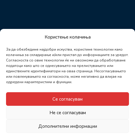
Користење колачиња
За да обезбедиме најдобри искуства, користиме технологии како
колачиња за складирање и/или пристап до информациите за уредот.
Согласноста со овие технологии ќе ни овозможи да обработуваме
податоци како што се однесувањето на прелистувањето или
единствените идентификатори на оваа страница. Несогласувањето
или повлекувањето на согласноста, може негативно да влијае на
одредени карактеристики и функции.
Се согласувам
Не се согласувам
Дополнителни информации