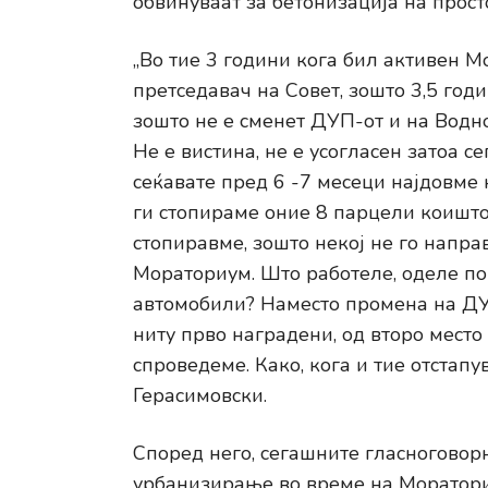
обвинуваат за бетонизација на прос
„Во тие 3 години кога бил активен М
претседавач на Совет, зошто 3,5 год
зошто не е сменет ДУП-от и на Водно,
Не е вистина, не е усогласен затоа се
сеќавате пред 6 -7 месеци најдовме 
ги стопираме оние 8 парцели коишто
стопиравме, зошто некој не го направ
Мораториум. Што работеле, оделе по
автомобили? Наместо промена на ДУП
ниту прво наградени, од второ место 
спроведеме. Како, кога и тие отстап
Герасимовски.
Според него, сегашните гласноговор
урбанизирање во време на Моратор