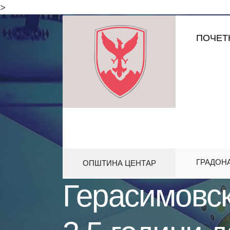
for:
>
Skip
ПОЧЕТ
to
content
ГРАДОН
ОПШТИНА ЦЕНТАР
HOME
ПРЕС
ГЕРАСИМОВСКИ:
Герасимовск