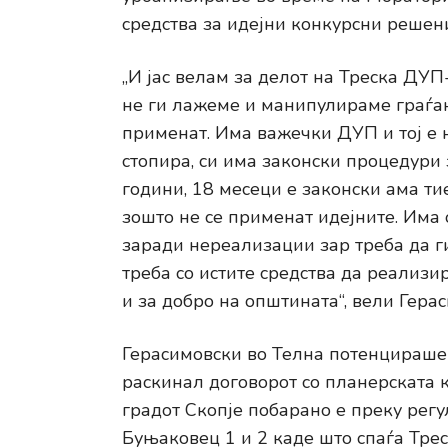
средства за идејни конкурсни решен
„И јас велам за делот на Треска ДУП
не ги лажеме и манипулираме граѓан
применат. Има важечки ДУП и тој е н
стопира, си има законски процедури
години, 18 месеци е законски ама тие
зошто не се применат идејните. Има
заради нереализации зар треба да г
треба со истите средства да реализи
и за добро на општината“, вели Гера
Герасимовски во Телна потенцираше 
раскинал договорот со планерската к
градот Скопје побарано е преку рег
Буњаковец 1 и 2 каде што спаѓа Треск