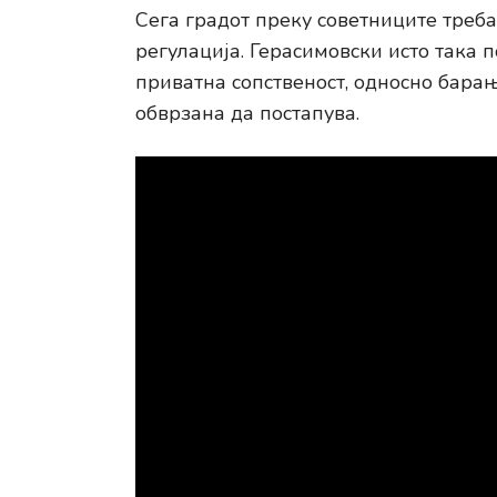
Сега градот преку советниците треб
регулација. Герасимовски исто така п
приватна сопственост, односно барањ
обврзана да постапува.