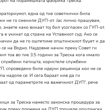
торот на поранешната фабрика Треска.
ораториумот, една од тие советнички била
ини не го смениле ДУП-от. Јас лично прашувам,
 знаете како викаат тој бил усогласен со ГУП-от.
га е укинат од страна на Уставниот суд. Ако се
начин да не го оштетиме општинскиот буџет и да
 се на Водно. Најдовме начин преку Совет ги
ил тоа во тие 3,5 години за Треска кога имало
 службени патишта, користеле службени
, спроведени биле идејни решенија кои не се
па надоле се. И сега бараат нив да ги
уваат од параметрите на важечкиот ДУП“, рече
ници за Треска наместо законска процедура за
иум преку промена на ДУП трошеле општински