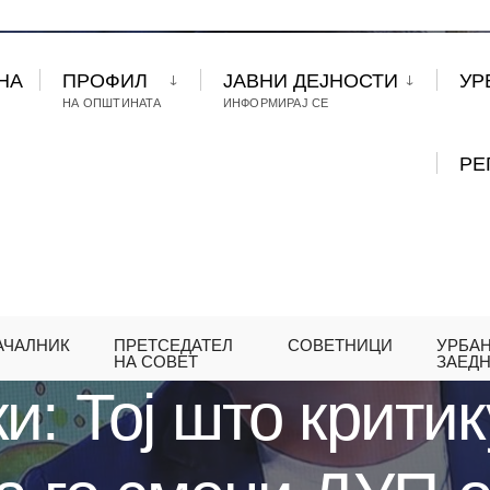
НА
ПРОФИЛ
ЈАВНИ ДЕЈНОСТИ
УР
НА ОПШТИНАТА
ИНФОРМИРАЈ СЕ
РЕ
АЧАЛНИК
ПРЕТСЕДАТЕЛ
СОВЕТНИЦИ
УРБА
 ТОЈ ШТО КРИТИКУВА ИМАЛ 3,5 ГОДИНИ ДА ГО С
НА СОВЕТ
ЗАЕД
и: Тој што крити