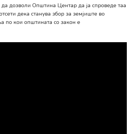
а да дозволи Општина Центар да ја спроведе таа
отсети дека станува збор за земјиште во
а по кои општината со закон е