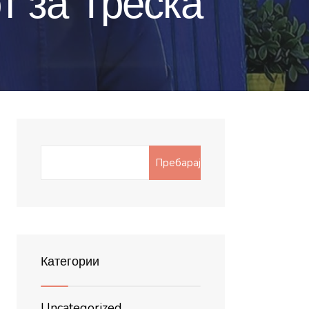
т за Треска
Search
Пребарај
for:
Категории
Uncategorized