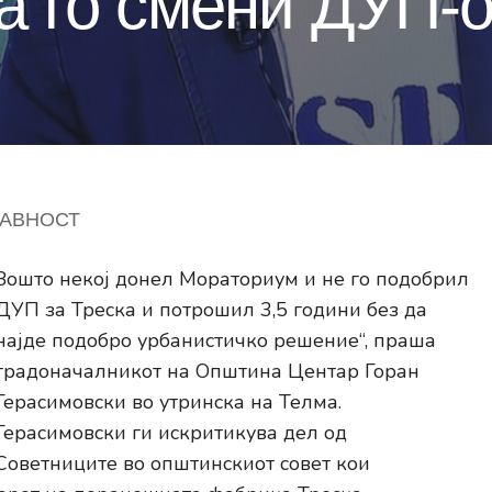
да го смени ДУП-о
ЈАВНОСТ
Зошто некој донел Мораториум и не го подобрил
ДУП за Треска и потрошил 3,5 години без да
најде подобро урбанистичко решение“, праша
градоначалникот на Општина Центар Горан
Герасимовски во утринска на Телма.
Герасимовски ги искритикува дел од
Советниците во општинскиот совет кои