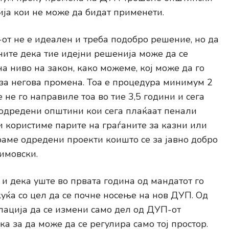
ија кои не може да бидат применети.
-от не е идеален и треба подобро решение, но да
ите дека тие идејни решенија може да се
а ниво на закон, како можеме, кој може да го
 за негова промена. Тоа е процедура минимум 2
 не го направиле тоа во тие 3,5 години и сега
 одредени општини кои сега плаќаат пенали
и користиме парите на граѓаните за казни или
раме одредени проекти коишто се за јавно добро
симовски.
и дека уште во првата година од мандатот го
уќа со цел да се почне носење на нов ДУП. Од
улација да се измени само дел од ДУП-от
а за да може да се регулира само тој простор.